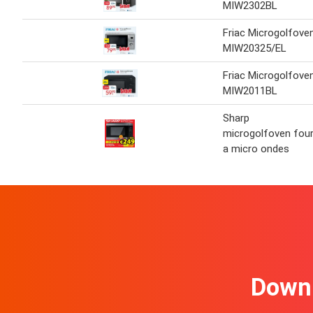
MIW2302BL
Friac Microgolfove
MIW20325/EL
Friac Microgolfove
MIW2011BL
Sharp
microgolfoven fou
a micro ondes
Downl