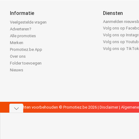
Informatie
Diensten
Aanmelden nieuwsb
Veelgestelde vragen
Volg ons op Faceb
Adverteren?
Volg ons op Instag
Alle promoties
Volg ons op Youtub
Merken
Volg ons op TikTo
Promotiez.be App
Over ons
Folder toevoegen
Nieuws
Alle rechten voorbehouden © Promotiez.be 2026 |
Disclaimer
|
Algemene