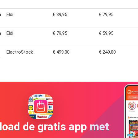
n
Eldi
€ 89,95
€ 79,95
n
Eldi
€ 79,95
€ 59,95
ElectroStock
€ 499,00
€ 249,00
r
oad de gratis app met