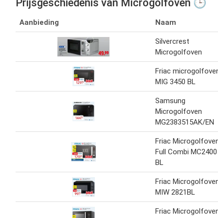
Prijsgeschiedenis van Microgolfoven 🕒
Aanbieding
Naam
Silvercrest
Microgolfoven
Friac microgolfove
MIG 3450 BL
Samsung
Microgolfoven
MG2383515AK/EN
Friac Microgolfove
Full Combi MC2400
BL
Friac Microgolfove
MIW 2821BL
Friac Microgolfove