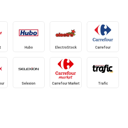
t
Hubo
ElectroStock
Carrefour
our
Selexion
Carrefour Market
Trafic