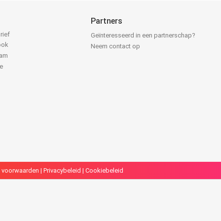
Partners
rief
Geïnteresseerd in een partnerschap?
ook
Neem contact op
ram
e
k
 voorwaarden
|
Privacybeleid
|
Cookiebeleid