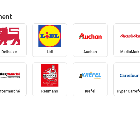
ment
Delhaize
Lidl
Auchan
MediaMark
Intermarché
Renmans
Krëfel
Hyper Carref