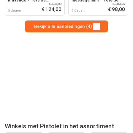
Massage + Tête de
Massage Mini + Tête de
€ 128,99
€ 100,99
Massage Chaud et Froid
Massage Chaud et Froid
€ 124,00
€ 98,00
5 dagen
5 dagen
Bekijk alle aanbiedingen (4)
Winkels met Pistolet in het assortiment