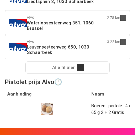
Liedtsplein 8, 1030 Schaarbeek
Alvo
2.78 km
Waterloosesteenweg 351, 1060
Brussel
Alvo
3.22 km
Leuvensesteenweg 650, 1030
Schaarbeek
Alle filialen
Pistolet prijs Alvo🕒
Aanbieding
Naam
Boeren- pistolet 4 x
65 g 2 + 2 Gratis