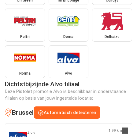
Oh Green
Mr Bricolage
Colruyt
Peltri
Dema
Delhaize
Norma
Alvo
Dichtstbijzijnde Alvo filiaal
Deze Pistolet promotie Alvo is beschikbaar in onderstaande
filialen op basis van jouw ingestelde locatie:
Brussel
Automatisch detecteren
1.99 km
Alvo