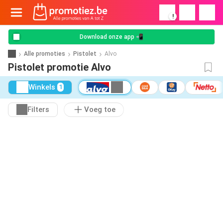
!
Download onze app 📲
Alle promoties
Pistolet
Alvo
Pistolet promotie Alvo
Winkels
1
Filters
Voeg toe