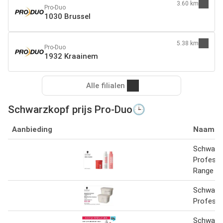
3.60 km
Pro-Duo
1030 Brussel
5.38 km
Pro-Duo
1932 Kraainem
Alle filialen
Schwarzkopf prijs Pro-Duo🕒
Aanbieding
Naam
Schwarz
Professi
Range
Schwarz
Professi
Schwarz