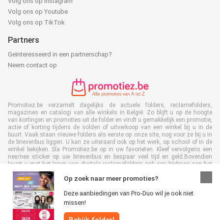
Volg ons op Instagram
Volg ons op Youtube
Volg ons op TikTok
Partners
Geïnteresseerd in een partnerschap?
Neem contact op
Promotiez.be verzamelt dagelijks de actuele folders, reclamefolders,
magazines en catalogi van alle winkels in België. Zo blijft u op de hoogte
van kortingen en promoties uit de folder en vindt u gemakkelijk een promotie,
actie of korting tijdens de solden of uitverkoop van een winkel bij u in de
buurt. Vaak staan nieuwe folders als eerste op onze site, nog voor ze bij u in
de brievenbus liggen. U kan ze uiteraard ook op het werk, op school of in de
winkel bekijken. Sla Promotiez.be op in uw favorieten. Kleef vervolgens een
nee/nee sticker op uw brievenbus en bespaar veel tijd en geld.Bovendien
levert u met het lezen van digitale reclamefolders ook een bijdrage aan het
terugdringen van papierafval. Dus het is ook goed voor het milieu!
Op zoek naar meer promoties?
Deze aanbiedingen van Pro-Duo wil je ook niet
missen!