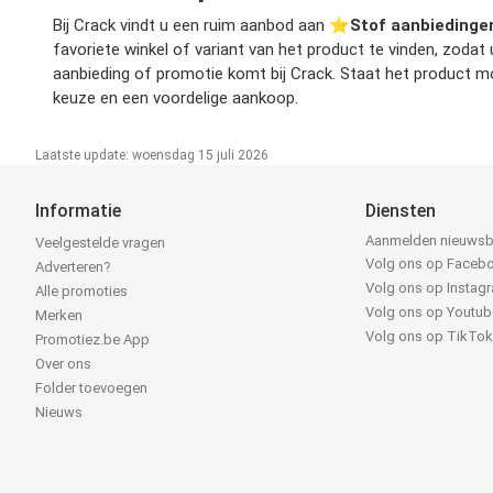
Bij Crack vindt u een ruim aanbod aan ⭐️
Stof aanbiedinge
favoriete winkel of variant van het product te vinden, zoda
aanbieding of promotie komt bij Crack. Staat het product mo
keuze en een voordelige aankoop.
Laatste update: woensdag 15 juli 2026
Informatie
Diensten
Aanmelden nieuwsb
Veelgestelde vragen
Volg ons op Faceb
Adverteren?
Volg ons op Instag
Alle promoties
Volg ons op Youtub
Merken
Volg ons op TikTo
Promotiez.be App
Over ons
Folder toevoegen
Nieuws