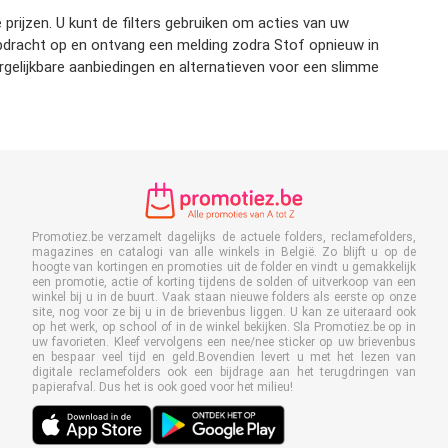
prijzen. U kunt de filters gebruiken om acties van uw
kopdracht op en ontvang een melding zodra Stof opnieuw in
rgelijkbare aanbiedingen en alternatieven voor een slimme
Promotiez.be verzamelt dagelijks de actuele folders, reclamefolders,
magazines en catalogi van alle winkels in België. Zo blijft u op de
hoogte van kortingen en promoties uit de folder en vindt u gemakkelijk
een promotie, actie of korting tijdens de solden of uitverkoop van een
winkel bij u in de buurt. Vaak staan nieuwe folders als eerste op onze
site, nog voor ze bij u in de brievenbus liggen. U kan ze uiteraard ook
op het werk, op school of in de winkel bekijken. Sla Promotiez.be op in
uw favorieten. Kleef vervolgens een nee/nee sticker op uw brievenbus
en bespaar veel tijd en geld.Bovendien levert u met het lezen van
digitale reclamefolders ook een bijdrage aan het terugdringen van
papierafval. Dus het is ook goed voor het milieu!