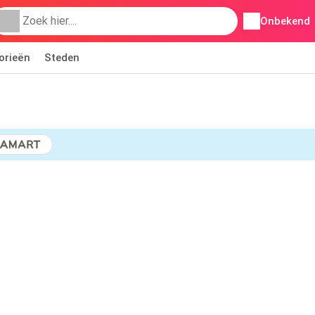
Onbekend
orieën
Steden