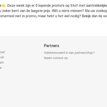
n
⭐️. Deze week zijn er 0 lopende promo’s op Stof met aantrekkelijke 
t u zeker bent van de laagste prijs. Wilt u niets missen? Sla uw zoe
menteel niet in promo, maar hebt u het wel nodig? Bekijk dan de ve
Partners
rief
Geïnteresseerd in een partnerschap?
ook
Neem contact op
ram
e
k