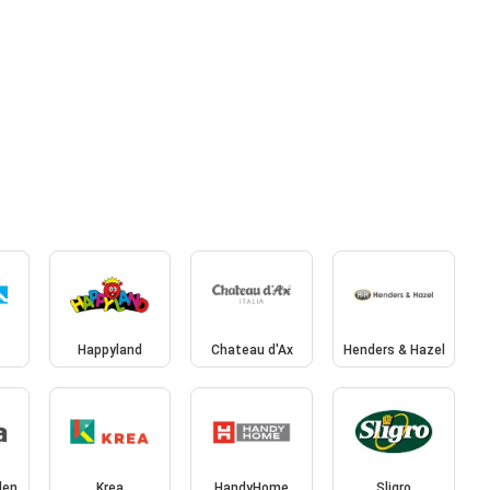
Happyland
Chateau d'Ax
Henders & Hazel
len
Krea
HandyHome
Sligro