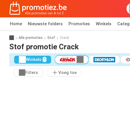
Home
Nieuwste folders
Promoties
Winkels
Categ
Alle promoties
Stof
Crack
Stof promotie Crack
Winkels
1
Filters
Voeg toe