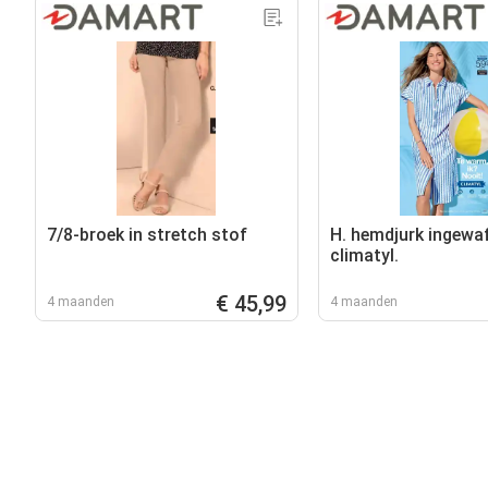
7/8-broek in stretch stof
H. hemdjurk ingewaf
climatyl.
€ 45,99
4 maanden
4 maanden