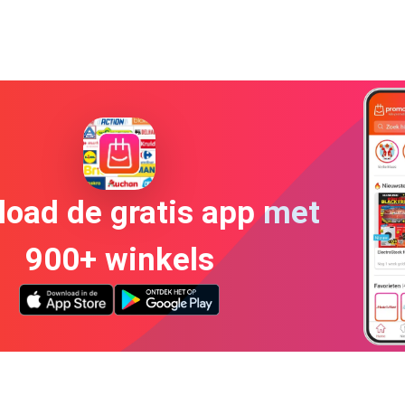
oad de gratis app met
900+ winkels