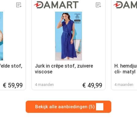
elde stof,
Jurk in crêpe stof, zuivere
H. hemdju
viscose
cli- matyl
€ 59,99
€ 49,99
4 maanden
4 maanden
Bekijk alle aanbiedingen (5)