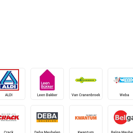
ALDI
Leen Bakker
Van Cranenbroek
Weba
Crack
Deba Meubelen
Kwantum
Belga Meube