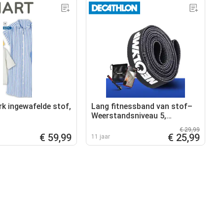
rk ingewafelde stof,
Lang fitnessband van stof–
Weerstandsniveau 5,
trainingsband voor
€ 29,99
krachttraining
€ 59,99
€ 25,99
11 jaar