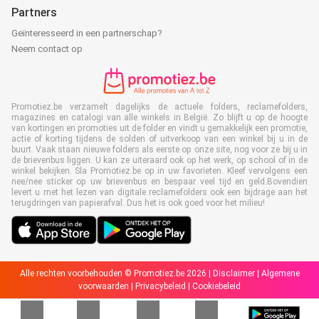
Partners
Geïnteresseerd in een partnerschap?
Neem contact op
Promotiez.be verzamelt dagelijks de actuele folders, reclamefolders,
magazines en catalogi van alle winkels in België. Zo blijft u op de hoogte
van kortingen en promoties uit de folder en vindt u gemakkelijk een promotie,
actie of korting tijdens de solden of uitverkoop van een winkel bij u in de
buurt. Vaak staan nieuwe folders als eerste op onze site, nog voor ze bij u in
de brievenbus liggen. U kan ze uiteraard ook op het werk, op school of in de
winkel bekijken. Sla Promotiez.be op in uw favorieten. Kleef vervolgens een
nee/nee sticker op uw brievenbus en bespaar veel tijd en geld.Bovendien
levert u met het lezen van digitale reclamefolders ook een bijdrage aan het
terugdringen van papierafval. Dus het is ook goed voor het milieu!
Alle rechten voorbehouden © Promotiez.be 2026 |
Disclaimer
|
Algemene
voorwaarden
|
Privacybeleid
|
Cookiebeleid