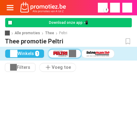
!
Download onze app 📲
Alle promoties
Thee
Peltri
Thee promotie Peltri
Winkels
1
Filters
Voeg toe