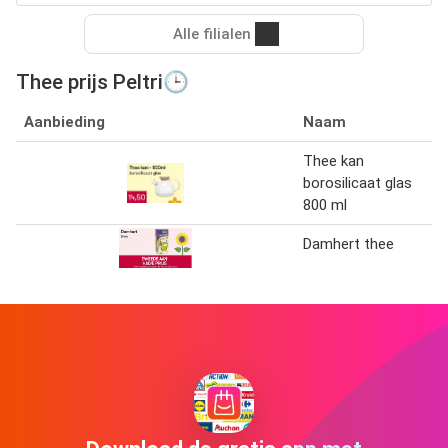
Alle filialen
Thee prijs Peltri🕒
Aanbieding
Naam
Thee kan
borosilicaat glas
800 ml
Damhert thee