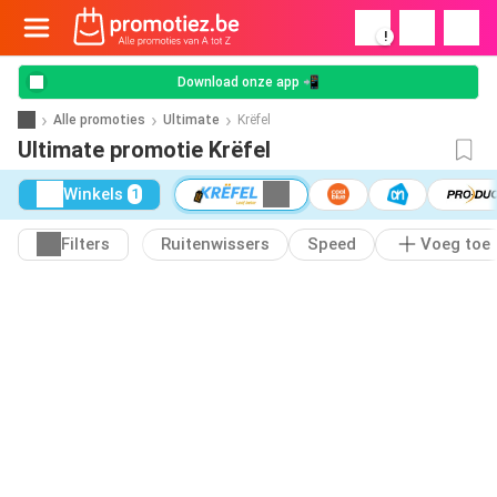
!
Download onze app 📲
Alle promoties
Ultimate
Krëfel
Ultimate promotie Krëfel
Winkels
1
Filters
Ruitenwissers
Speed
Voeg toe