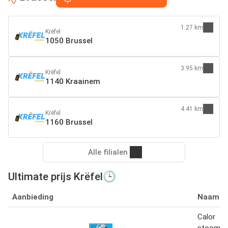
1.27 km
Krëfel
1050 Brussel
3.95 km
Krëfel
1140 Kraainem
4.41 km
Krëfel
1160 Brussel
Alle filialen
Ultimate prijs Krëfel🕒
Aanbieding
Naam
Calor
stoomge