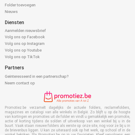
Folder toevoegen
Nieuws
Diensten
Aanmelden nieuwsbrief
Volg ons op Facebook
Volg ons op Instagram
Volg ons op Youtube
Volg ons op TikTok
Partners
Geïnteresseerd in een partnerschap?
Neem contact op
Promotiez.be verzamelt dagelijks de actuele folders, reclamefolders,
magazines en catalogi van alle winkels in België. Zo blijft u op de hoogte
van kortingen en promoties uit de folder en vindt u gemakkelijk een promotie,
actie of korting tijdens de solden of uitverkoop van een winkel bij u in de
buurt. Vaak staan nieuwe folders als eerste op onze site, nog voor ze bij u in
de brievenbus liggen. U kan ze uiteraard ook op het werk, op school of in de
winkel bekijken. Sla Promotiez.be op in uw favorieten. Kleef vervolgens een