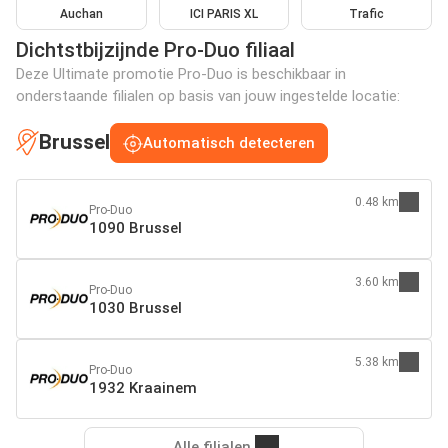
Auchan
ICI PARIS XL
Trafic
Dichtstbijzijnde Pro-Duo filiaal
Deze Ultimate promotie Pro-Duo is beschikbaar in
onderstaande filialen op basis van jouw ingestelde locatie:
Brussel
Automatisch detecteren
0.48 km
Pro-Duo
1090 Brussel
3.60 km
Pro-Duo
1030 Brussel
5.38 km
Pro-Duo
1932 Kraainem
Alle filialen