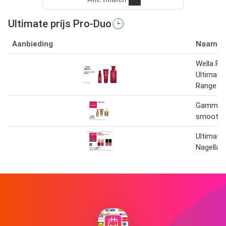
Ultimate prijs Pro-Duo🕒
Aanbieding
Naam
Wella Pr
Ultimate
Range
Gamme u
smooth d
Ultimate
Nagella