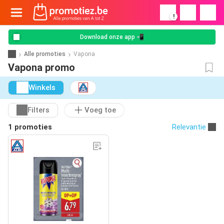
!
Download onze app 📲
Alle promoties
Vapona
Vapona promo
Winkels
Filters
Voeg toe
1 promoties
Relevantie