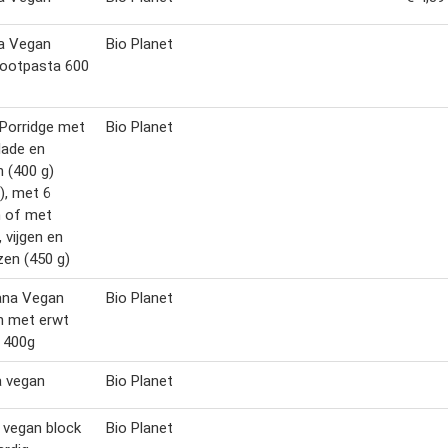
a Vegan
Bio Planet
nootpasta 600
 Porridge met
Bio Planet
lade en
 (400 g)
), met 6
n of met
, vijgen en
zen (450 g)
ana Vegan
Bio Planet
n met erwt
 400g
a vegan
Bio Planet
i vegan block
Bio Planet