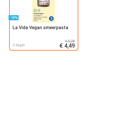
-15%
La Vida Vegan smeerpasta
€ 5,28
€ 4,49
3 dagen