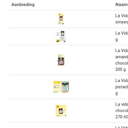
Aanbieding
Naam
La Vid
smeer
La Vid
g
La Vid
amand
choco
200 g
La Vid
pistac
g
La vid
choco
270-6