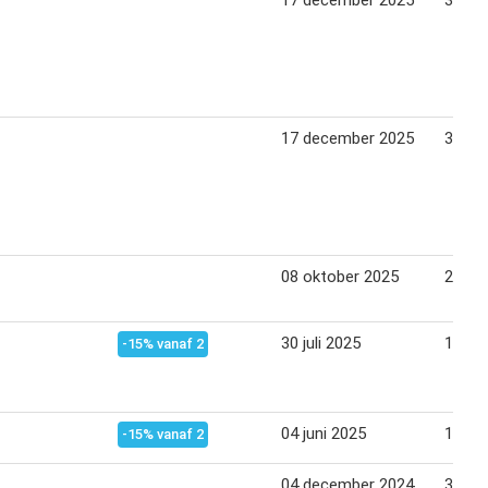
17 december 2025
31 de
17 december 2025
31 de
08 oktober 2025
21 ok
30 juli 2025
12 au
-15% vanaf 2
04 juni 2025
17 jun
-15% vanaf 2
04 december 2024
31 de