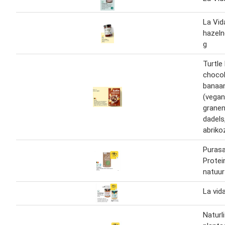
La Vid
hazel
g
Turtle
choco
banaan
(vegan
grane
dadels
abriko
Puras
Protei
natuur
La vid
Naturl