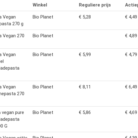
Winkel
Reguliere prijs
Actiep
a Vegan
Bio Planet
€ 5,28
€ 4,49
pasta 270 g
a Vegan 270
Bio Planet
€ 4,89
a Vegan
Bio Planet
€ 5,99
€ 4,79
el
ladepasta
a Vegan
Bio Planet
€ 8,11
€ 6,49
hepasta 270
a vegan pure
Bio Planet
€ 5,86
€ 4,69
ladepasta
00 G