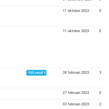
11 oktober 2023
07 no
11 oktober 2023
07 no
28 februari 2023
31 ma
-15% vanaf 1
27 februari 2023
05 ma
03 februari 2023
28 fe