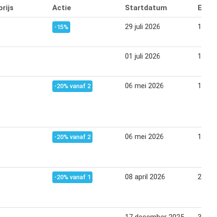
rijs
Actie
Startdatum
Eind
29 juli 2026
11 au
-15%
01 juli 2026
14 jul
06 mei 2026
19 me
-20% vanaf 2
06 mei 2026
19 me
-20% vanaf 2
08 april 2026
21 apr
-20% vanaf 1