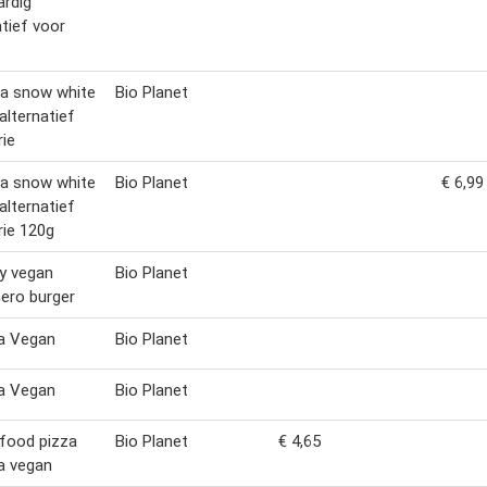
ardig
atief voor
a snow white
Bio Planet
alternatief
rie
a snow white
Bio Planet
€ 6,99
alternatief
rie 120g
y vegan
Bio Planet
ero burger
a Vegan
Bio Planet
a Vegan
Bio Planet
food pizza
Bio Planet
€ 4,65
a vegan