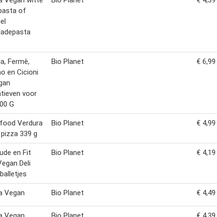
a Vegan witte
Bio Planet
€ 4,39
pasta of
el
ladepasta
a, Fermè,
Bio Planet
€ 6,99
no en Cicioni
egan
atieven voor
00 G
food Verdura
Bio Planet
€ 4,99
pizza 339 g
ude en Fit
Bio Planet
€ 4,19
egan Deli
balletjes
a Vegan
Bio Planet
€ 4,49
a Vegan
Bio Planet
€ 4,39