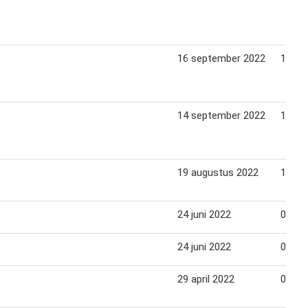
16 september 2022
11 ok
14 september 2022
11 ok
19 augustus 2022
13 se
24 juni 2022
07 au
24 juni 2022
07 au
29 april 2022
06 me