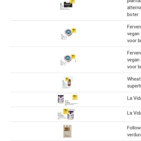
planta
altern
boter
Ferven
vegan 
voor b
Ferven
vegan 
voor b
Wheat
superh
La Vid
La Vid
Follow
verdur