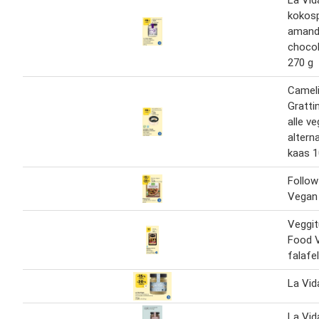
La Vid
kokos
amand
choco
270 g
Cameli
Gratti
alle v
altern
kaas 1
Follow
Vegan 
Veggit
Food V
falafel
La Vid
La Vid