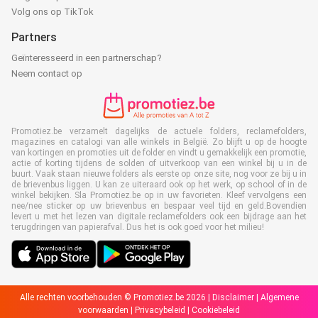
Volg ons op TikTok
Partners
Geïnteresseerd in een partnerschap?
Neem contact op
Promotiez.be verzamelt dagelijks de actuele folders, reclamefolders,
magazines en catalogi van alle winkels in België. Zo blijft u op de hoogte
van kortingen en promoties uit de folder en vindt u gemakkelijk een promotie,
actie of korting tijdens de solden of uitverkoop van een winkel bij u in de
buurt. Vaak staan nieuwe folders als eerste op onze site, nog voor ze bij u in
de brievenbus liggen. U kan ze uiteraard ook op het werk, op school of in de
winkel bekijken. Sla Promotiez.be op in uw favorieten. Kleef vervolgens een
nee/nee sticker op uw brievenbus en bespaar veel tijd en geld.Bovendien
levert u met het lezen van digitale reclamefolders ook een bijdrage aan het
terugdringen van papierafval. Dus het is ook goed voor het milieu!
Alle rechten voorbehouden © Promotiez.be 2026 |
Disclaimer
|
Algemene
voorwaarden
|
Privacybeleid
|
Cookiebeleid