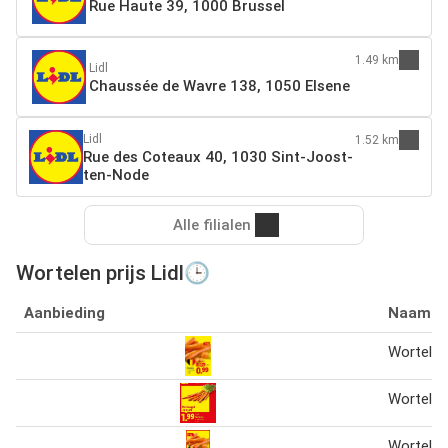
Rue Haute 39, 1000 Brussel
1.49 km
Lidl
Chaussée de Wavre 138, 1050 Elsene
Lidl
1.52 km
Rue des Coteaux 40, 1030 Sint-Joost-
ten-Node
Alle filialen
Wortelen prijs Lidl🕒
Aanbieding
Naam
Wortelen
Wortelen
Wortelen