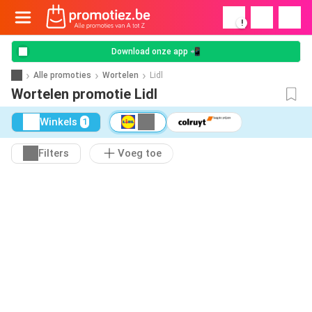
!
Download onze app 📲
Alle promoties
Wortelen
Lidl
Wortelen promotie Lidl
Winkels
1
Filters
Voeg toe