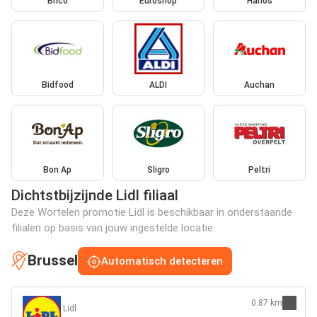
Brico
Euroshop
Hanos
Bidfood
ALDI
Auchan
Bon Ap
Sligro
Peltri
Dichtstbijzijnde Lidl filiaal
Deze Wortelen promotie Lidl is beschikbaar in onderstaande
filialen op basis van jouw ingestelde locatie:
Brussel
Automatisch detecteren
0.87 km
Lidl