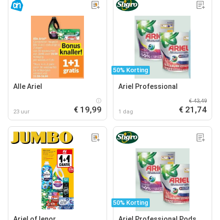
50% Korting
Alle Ariel
Ariel Professional
€ 43,49
€ 19,99
€ 21,74
23 uur
1 dag
50% Korting
Ariel of lenor
Ariel Professional Pods