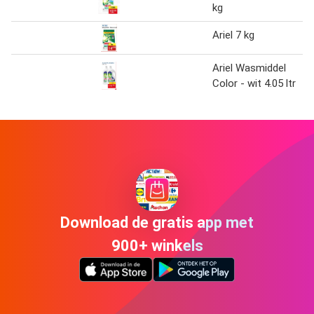
kg
Ariel 7 kg
Ariel Wasmiddel
Color - wit 4.05 ltr
Download de gratis app met
900+ winkels