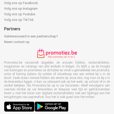
Volg ons op Facebook
Volg ons op Instagram
Volg ons op Youtube
Volg ons op TikTok
Partners
Geïnteresseerd in een partnerschap?
Neem contact op
Promotiez.be verzamelt dagelijks de actuele folders, reclamefolders,
magazines en catalogi van alle winkels in België. Zo blijft u op de hoogte
van kortingen en promoties uit de folder en vindt u gemakkelijk een promotie,
actie of korting tijdens de solden of uitverkoop van een winkel bij u in de
buurt. Vaak staan nieuwe folders als eerste op onze site, nog voor ze bij u in
de brievenbus liggen. U kan ze uiteraard ook op het werk, op school of in de
winkel bekijken. Sla Promotiez.be op in uw favorieten. Kleef vervolgens een
nee/nee sticker op uw brievenbus en bespaar veel tijd en geld.Bovendien
levert u met het lezen van digitale reclamefolders ook een bijdrage aan het
terugdringen van papierafval. Dus het is ook goed voor het milieu!