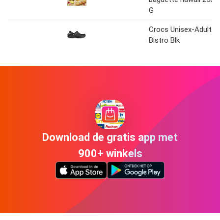
G
Crocs Unisex-Adult
Bistro Blk
Download de gratis app met
900+ winkels