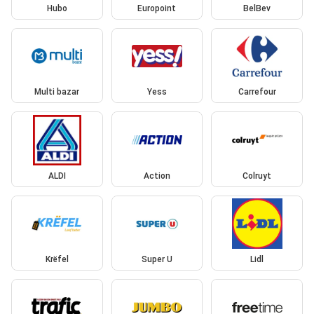
Hubo
Europoint
BelBev
Multi bazar
Yess
Carrefour
ALDI
Action
Colruyt
Krëfel
Super U
Lidl