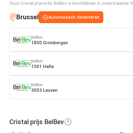
Deze Cristal promotie BelBev is beschikbaar in onderstaande fil
Brussel
Automatisch detecteren
BelBev
1850 Grimbergen
BelBev
1501 Halle
BelBev
3053 Leuven
Cristal prijs BelBev🕒