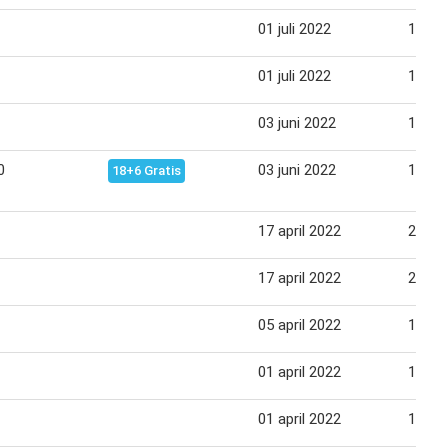
01 juli 2022
14 jul
01 juli 2022
14 jul
03 juni 2022
16 jun
0
03 juni 2022
16 jun
18+6 Gratis
17 april 2022
28 apr
17 april 2022
28 apr
05 april 2022
12 apr
01 april 2022
14 apr
01 april 2022
14 apr