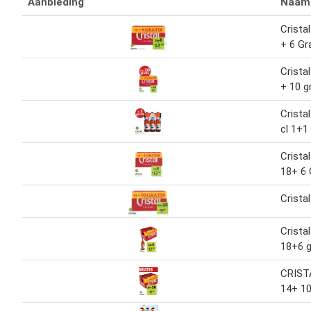
Aanbieding
Naam
Crista
+ 6 Gr
Crista
+ 10 g
Crista
cl 1+1
Crista
18+ 6
Cristal
Crista
18+6 g
CRISTA
14+ 1