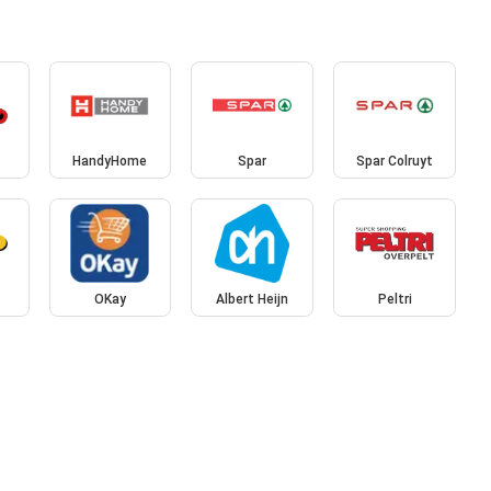
d
HandyHome
Spar
Spar Colruyt
OKay
Albert Heijn
Peltri