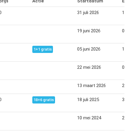
rijs
Actie
Startdatum
Eind
0
31 juli 2026
13 au
19 juni 2026
02 jul
05 juni 2026
18 jun
1+1 gratis
22 mei 2026
04 jun
13 maart 2026
26 ma
0
18 juli 2025
31 jul
18+6 gratis
10 mei 2024
23 me