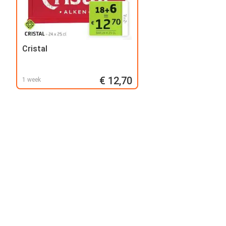
Cristal
€ 12,70
1 week