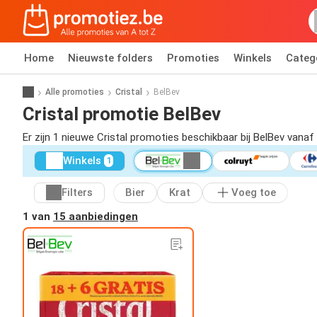
Home
Nieuwste folders
Promoties
Winkels
Categ
Alle promoties
Cristal
BelBev
Cristal promotie BelBev
Er zijn 1 nieuwe Cristal promoties beschikbaar bij BelBev vanaf
Winkels
1
Filters
Bier
Krat
Voeg toe
1 van
15 aanbiedingen