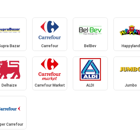
Supra Bazar
Carrefour
BelBev
Happylan
Delhaize
Carrefour Market
ALDI
Jumbo
per Carrefour