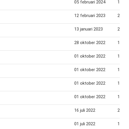
05 februari 2024
16 fe
12 februari 2023
23 fe
13 januari 2023
26 jan
28 oktober 2022
10 no
01 oktober 2022
13 ok
01 oktober 2022
13 ok
01 oktober 2022
13 ok
01 oktober 2022
13 ok
16 juli 2022
28 jul
01 juli 2022
14 jul