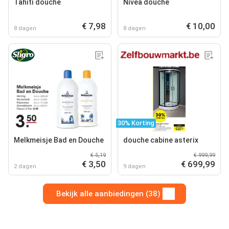
Tahiti douche
Nivea douche
€ 7,98
€ 10,00
8 dagen
8 dagen
30% Korting
Melkmeisje Bad en Douche
douche cabine asterix
€ 5,19
€ 999,99
€ 3,50
€ 699,99
2 dagen
9 dagen
Bekijk alle aanbiedingen (38)