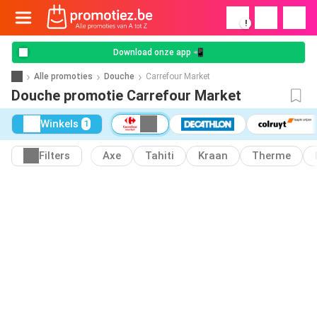
!
Download onze app 📲
Alle promoties
Douche
Carrefour Market
Douche promotie Carrefour Market
Winkels
1
Filters
Axe
Tahiti
Kraan
Therme