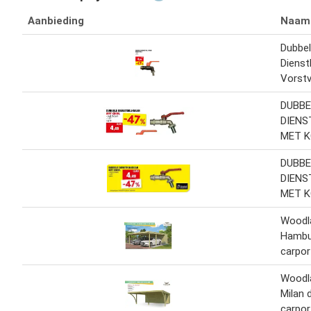
Aanbieding
Naam
Dubbe
Dienst
Vorstvr
DUBBE
DIEN
MET K
DUBBE
DIEN
MET K
Woodl
Hambu
carpo
Woodl
Milan 
carpo