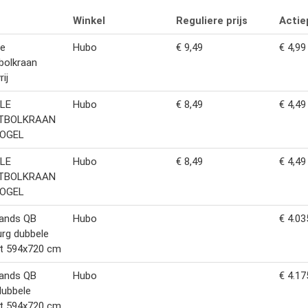
Winkel
Reguliere prijs
Actiep
le
Hubo
€ 9,49
€ 4,99
bolkraan
ij
LE
Hubo
€ 8,49
€ 4,49
STBOLKRAAN
OGEL
LE
Hubo
€ 8,49
€ 4,49
STBOLKRAAN
OGEL
ands QB
Hubo
€ 4.03
rg dubbele
rt 594x720 cm
ands QB
Hubo
€ 4.17
dubbele
rt 594x720 cm