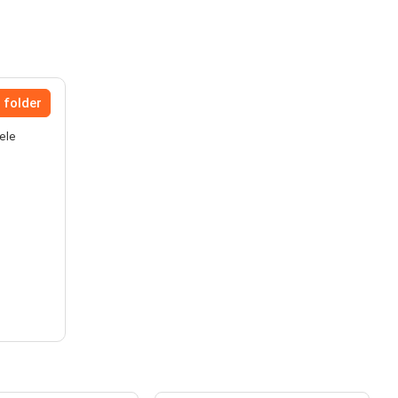
 folder
ele