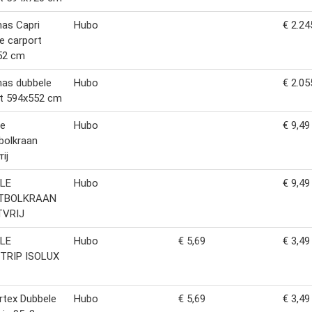
as Capri
Hubo
€ 2.24
e carport
52 cm
nas dubbele
Hubo
€ 2.05
rt 594x552 cm
le
Hubo
€ 9,49
bolkraan
ij
LE
Hubo
€ 9,49
STBOLKRAAN
VRIJ
LE
Hubo
€ 5,69
€ 3,49
TRIP ISOLUX
rtex Dubbele
Hubo
€ 5,69
€ 3,49