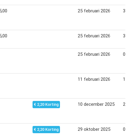
5,00
25 februari 2026
30 jun
5,00
25 februari 2026
30 jun
25 februari 2026
08 ma
11 februari 2026
14 fe
10 december 2025
21 de
€ 2,20 Korting
29 oktober 2025
09 no
€ 2,20 Korting