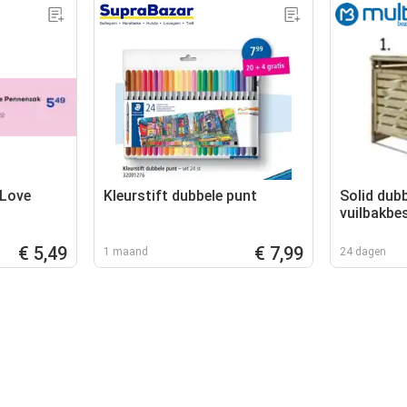
 Love
Kleurstift dubbele punt
Solid dub
vuilbakbe
€ 5,49
€ 7,99
1 maand
24 dagen