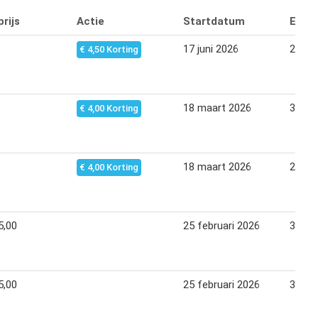
rijs
Actie
Startdatum
Eind
17 juni 2026
28 jun
€ 4,50 Korting
18 maart 2026
30 apr
€ 4,00 Korting
18 maart 2026
29 ma
€ 4,00 Korting
5,00
25 februari 2026
30 jun
5,00
25 februari 2026
30 jun