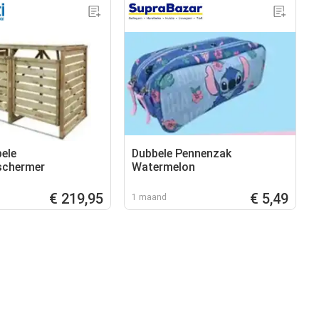
bele
Dubbele Pennenzak
schermer
Watermelon
€ 219,95
€ 5,49
1 maand