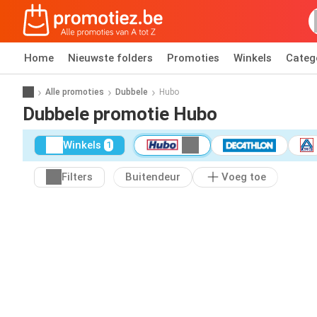
Home
Nieuwste folders
Promoties
Winkels
Categ
Alle promoties
Dubbele
Hubo
Dubbele promotie Hubo
Winkels
1
Filters
Buitendeur
Voeg toe