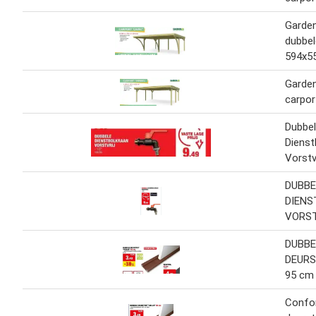
Garden
dubbel
594x5
Garde
carpo
Dubbe
Dienst
Vorstvr
DUBBE
DIEN
VORST
DUBBE
DEURS
95 cm
Confo