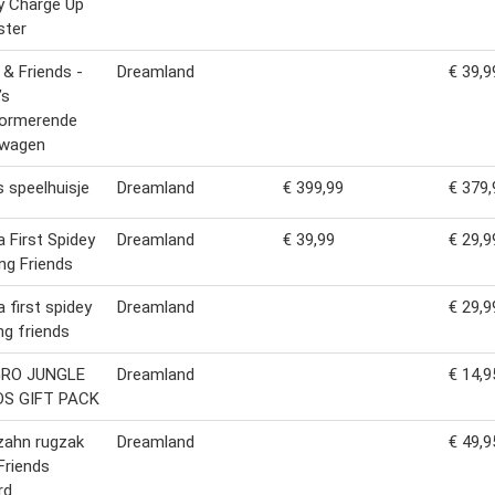
y Charge Up
ster
 & Friends -
Dreamland
€ 39,9
’s
formerende
twagen
s speelhuisje
Dreamland
€ 399,99
€ 379,
a First Spidey
Dreamland
€ 39,99
€ 29,9
g Friends
a first spidey
Dreamland
€ 29,9
g friends
RO JUNGLE
Dreamland
€ 14,9
DS GIFT PACK
zahn rugzak
Dreamland
€ 49,9
Friends
rd