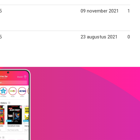
5
09 november 2021
16 no
5
23 augustus 2021
04 se