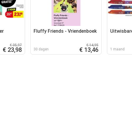
er
Fluffy Friends - Vriendenboek
Uitwisbare
€ 35,97
€ 14,95
€ 23,98
€ 13,46
30 dagen
1 maand