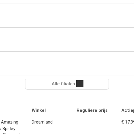
Alle filialen
Winkel
Reguliere prijs
Actiep
y Amazing
Dreamland
€ 17,9
s Spidey