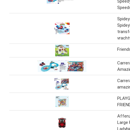
Speed
Speed
Spidey
Spidey
trans
vrach
Friend
Carrer
Amazin
Carrer
amazin
PLAYG
FRIEN
Affen
Large 
Ladybi