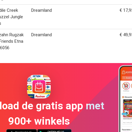
ile Creek
Dreamland
€ 17,9
uzzel Jungle
s
zahn Rugzak
Dreamland
€ 49,9
Friends Etna
56056
oad de gratis app met
900+ winkels