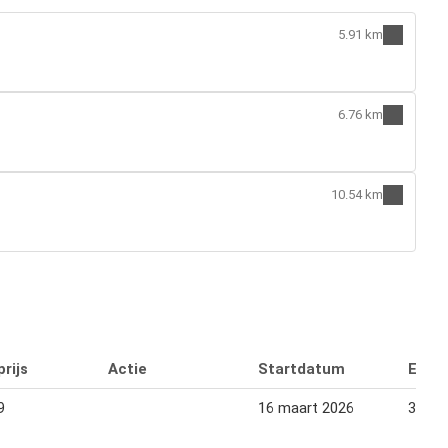
5.91 km
6.76 km
10.54 km
rijs
Actie
Startdatum
Eind
9
16 maart 2026
31 jul