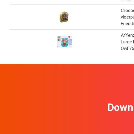
Crocod
vloerp
Friend
Affen
Large 
Owl 7
Downl