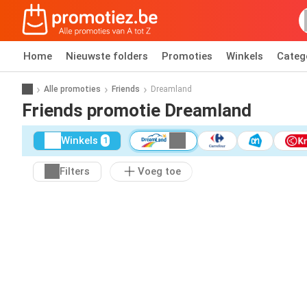
Home
Nieuwste folders
Promoties
Winkels
Categ
Alle promoties
Friends
Dreamland
Friends promotie Dreamland
Winkels
1
Filters
Voeg toe