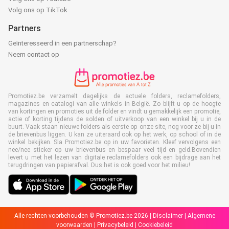
Volg ons op TikTok
Partners
Geïnteresseerd in een partnerschap?
Neem contact op
Promotiez.be verzamelt dagelijks de actuele folders, reclamefolders,
magazines en catalogi van alle winkels in België. Zo blijft u op de hoogte
van kortingen en promoties uit de folder en vindt u gemakkelijk een promotie,
actie of korting tijdens de solden of uitverkoop van een winkel bij u in de
buurt. Vaak staan nieuwe folders als eerste op onze site, nog voor ze bij u in
de brievenbus liggen. U kan ze uiteraard ook op het werk, op school of in de
winkel bekijken. Sla Promotiez.be op in uw favorieten. Kleef vervolgens een
nee/nee sticker op uw brievenbus en bespaar veel tijd en geld.Bovendien
levert u met het lezen van digitale reclamefolders ook een bijdrage aan het
terugdringen van papierafval. Dus het is ook goed voor het milieu!
Alle rechten voorbehouden © Promotiez.be 2026 |
Disclaimer
|
Algemene
voorwaarden
|
Privacybeleid
|
Cookiebeleid