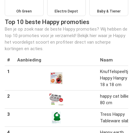
Oh Green
Electro Depot
Baby & Tiener
Top 10 beste Happy promoties
Ben je op zoek naar de beste Happy promoties? Wij hebben de
top 10 promoties voor je verzameld! Bekijk hier waar je Happy
het voordeligst scoort en profiteer direct van scherpe
kortingen en acties.
#
Aanbieding
Naam
1
Knuffelspeeltje
Happy Hangry 17
18 x 18 cm
2
happy cat billie 7
80 cm
3
Tress Happy
Tableware slabb
4
Happy earth