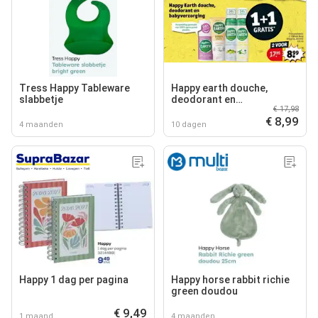
Tress Happy Tableware
Happy earth douche,
slabbetje
deodorant en
€ 17,98
babyverzorging
€ 8,99
4 maanden
10 dagen
Happy 1 dag per pagina
Happy horse rabbit richie
green doudou
€ 9,49
1 maand
4 maanden