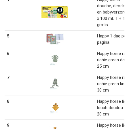
douche, deodora
en babyverzorgi
x 100 mL 1 + 1
gratis
5
Happy 1 dag per
pagina
6
Happy horse rab
richie green dou
25 cm
7
Happy horse rab
richie green knuf
38 cm
8
Happy horse lion
louah doudou tut
28 cm
9
Happy horse lion