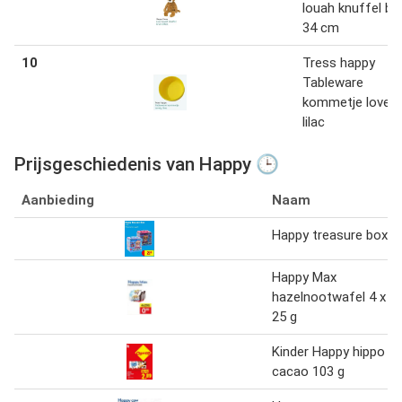
louah knuffel bru
34 cm
10
Tress happy
Tableware
kommetje lovely
lilac
Prijsgeschiedenis van Happy 🕒
Aanbieding
Naam
Happy treasure box
Happy Max
hazelnootwafel 4 x
25 g
Kinder Happy hippo
cacao 103 g