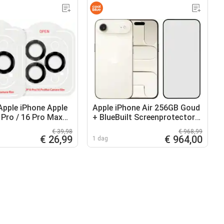
 Apple iPhone Apple
Apple iPhone Air 256GB Goud
 Pro / 16 Pro Max
+ BlueBuilt Screenprotector
bjectif Aluminium
Glas
€ 39,98
€ 968,99
€ 26,99
€ 964,00
1 dag