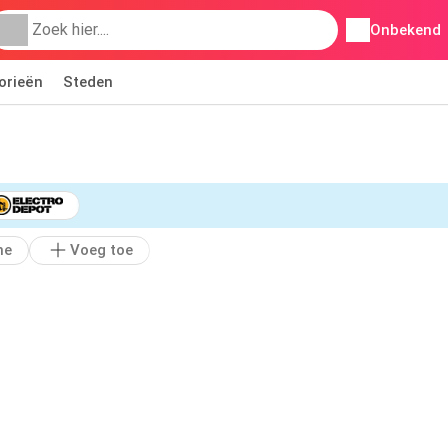
Onbekend
orieën
Steden
ne
Voeg toe