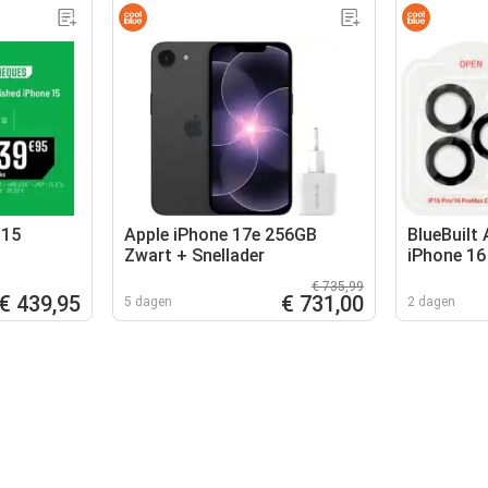
 15
Apple iPhone 17e 256GB
BlueBuilt
Zwart + Snellader
iPhone 16
Protège-o
€ 735,99
Lot de 2
€ 439,95
€ 731,00
5 dagen
2 dagen