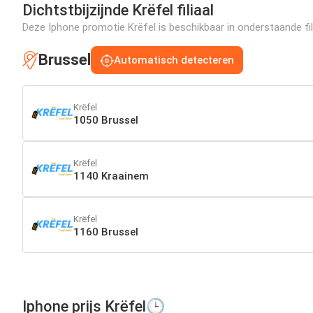
Dichtstbijzijnde Krëfel filiaal
Deze Iphone promotie Krëfel is beschikbaar in onderstaande fili
Brussel
Automatisch detecteren
Krëfel
1050 Brussel
Krëfel
1140 Kraainem
Krëfel
1160 Brussel
Iphone prijs Krëfel🕒