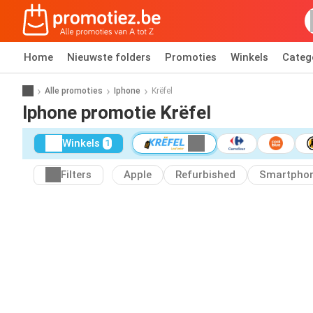
Home
Nieuwste folders
Promoties
Winkels
Categ
Alle promoties
Iphone
Krëfel
Iphone promotie Krëfel
Winkels
1
Filters
Apple
Refurbished
Smartpho