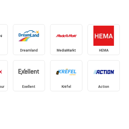
Dreamland
MediaMarkt
HEMA
our
Exellent
Krëfel
Action