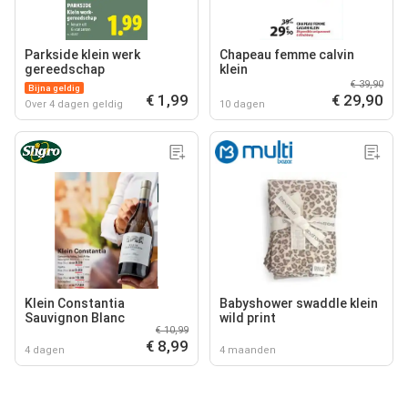
Parkside klein werk
Chapeau femme calvin
gereedschap
klein
€ 39,90
Bijna geldig
€ 1,99
€ 29,90
Over 4 dagen geldig
10 dagen
Klein Constantia
Babyshower swaddle klein
Sauvignon Blanc
wild print
€ 10,99
€ 8,99
4 dagen
4 maanden