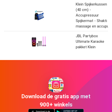
Klein Spijkerkussen
(40 cm) -
Accupressuur
Spijkermat - Shakti
massage en accupu
JBL Partybox
Ultimate Karaoke
pakket Klein
Download de gratis app met
900+ winkels