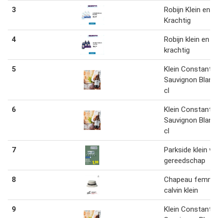
3
Robijn Klein en
Krachtig
4
Robijn klein en
krachtig
5
Klein Constantia
Sauvignon Blanc
cl
6
Klein Constantia
Sauvignon Blanc
cl
7
Parkside klein we
gereedschap
8
Chapeau femme
calvin klein
9
Klein Constantia