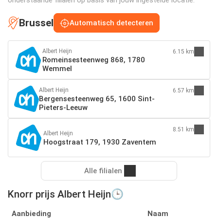
onderstaande filialen op basis van jouw ingestelde locatie:
Brussel
Automatisch detecteren
Albert Heijn
6.15 km
Romeinsesteenweg 868, 1780
Wemmel
Albert Heijn
6.57 km
Bergensesteenweg 65, 1600 Sint-
Pieters-Leeuw
8.51 km
Albert Heijn
Hoogstraat 179, 1930 Zaventem
Alle filialen
Knorr prijs Albert Heijn🕒
Aanbieding
Naam