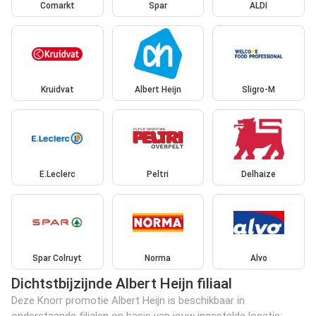
Comarkt
Spar
ALDI
Kruidvat
Albert Heijn
Sligro-M
E.Leclerc
Peltri
Delhaize
Spar Colruyt
Norma
Alvo
Dichtstbijzijnde Albert Heijn filiaal
Deze Knorr promotie Albert Heijn is beschikbaar in