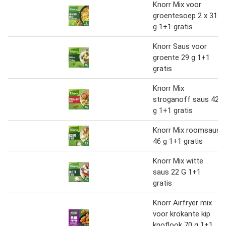
Knorr Mix voor
groentesoep 2 x 31
g 1+1 gratis
Knorr Saus voor
groente 29 g 1+1
gratis
Knorr Mix
stroganoff saus 42
g 1+1 gratis
Knorr Mix roomsaus
46 g 1+1 gratis
Knorr Mix witte
saus 22 G 1+1
gratis
Knorr Airfryer mix
voor krokante kip
knoflook 70 g 1+1