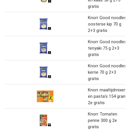
en kaas 50 g 2+3
gratis
Knorr Good noodles
oosterse kip 70 g
2+3 gratis
Knorr Good noodles
teriyaki 75 g 2+3
gratis
Knorr Good noodles
kerrie 70 g 2+3
gratis
Knorr maaltijdmixen
en pasta's 154 gram
2e gratis
Knorr Tomaten
penne 300 g 2e
gratis