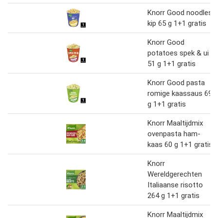
Knorr Good noodles
kip 65 g 1+1 gratis
Knorr Good
potatoes spek & ui
51 g 1+1 gratis
Knorr Good pasta
romige kaassaus 69
g 1+1 gratis
Knorr Maaltijdmix
ovenpasta ham-
kaas 60 g 1+1 gratis
Knorr
Wereldgerechten
Italiaanse risotto
264 g 1+1 gratis
Knorr Maaltijdmix