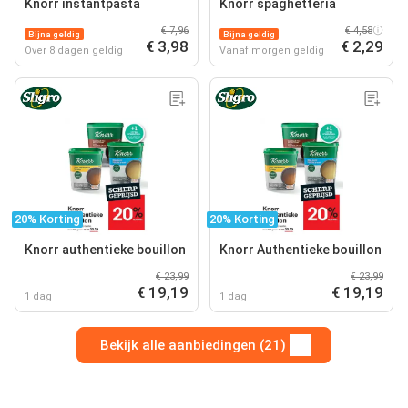
Knorr instantpasta
Knorr spaghetteria
€ 7,96
€ 4,58
Bijna geldig
Bijna geldig
€ 3,98
€ 2,29
Over 8 dagen geldig
Vanaf morgen geldig
20% Korting
20% Korting
Knorr authentieke bouillon
Knorr Authentieke bouillon
€ 23,99
€ 23,99
€ 19,19
€ 19,19
1 dag
1 dag
Bekijk alle aanbiedingen (21)