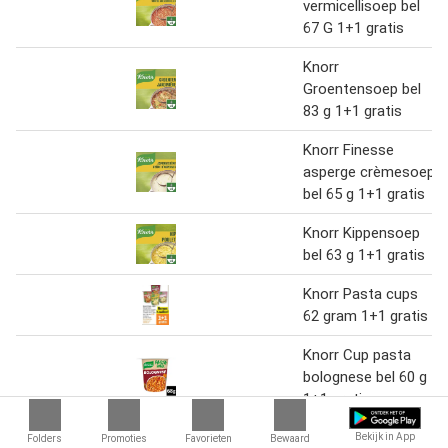
vermicellisoep bel
67 G 1+1 gratis
Knorr
Groentensoep bel
83 g 1+1 gratis
Knorr Finesse
asperge crèmesoep
bel 65 g 1+1 gratis
Knorr Kippensoep
bel 63 g 1+1 gratis
Knorr Pasta cups
62 gram 1+1 gratis
Knorr Cup pasta
bolognese bel 60 g
1+1 gratis
Knorr Cup pasta
Bekijk in App
Folders
Promoties
Favorieten
Bewaard