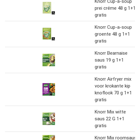
Knorr Cup-a-soup
prei créme 48 g 1+1
gratis
Knorr Cup-a-soup
groente 48 g 1+1
gratis
Knorr Bearnaise
saus 19 g 1+1
gratis
Knorr Airfryer mix
voor krokante kip
knoflook 70 g 1+1
gratis
Knorr Mix witte
saus 22 G 1+1
gratis
Knorr Mix roomsaus