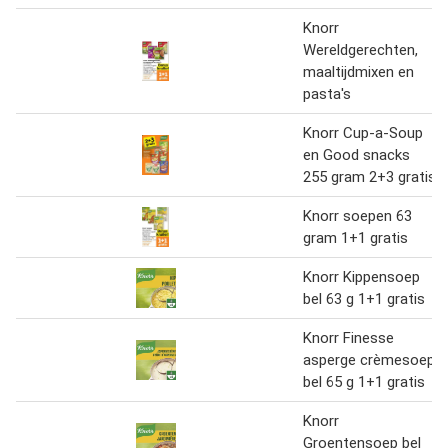
Knorr
Wereldgerechten,
maaltijdmixen en
pasta's
Knorr Cup-a-Soup
en Good snacks
255 gram 2+3 gratis
Knorr soepen 63
gram 1+1 gratis
Knorr Kippensoep
bel 63 g 1+1 gratis
Knorr Finesse
asperge crèmesoep
bel 65 g 1+1 gratis
Knorr
Groentensoep bel