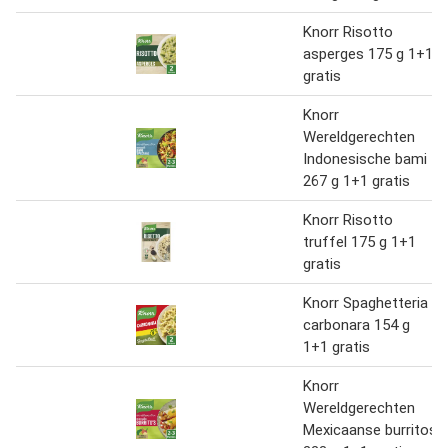
Knorr Risotto
asperges 175 g 1+1
gratis
Knorr
Wereldgerechten
Indonesische bami
267 g 1+1 gratis
Knorr Risotto
truffel 175 g 1+1
gratis
Knorr Spaghetteria
carbonara 154 g
1+1 gratis
Knorr
Wereldgerechten
Mexicaanse burritos