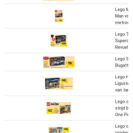
Lego Mar
Man vs. 
metrosc
Lego Tec
Supercar
Revuelto
Lego Spe
Bugatti 
Lego Har
Liguster
van tant
Lego one
strijd bij
One Piec
Lego one
piratens