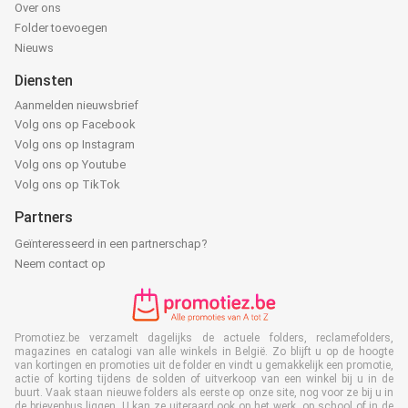
Over ons
Folder toevoegen
Nieuws
Diensten
Aanmelden nieuwsbrief
Volg ons op Facebook
Volg ons op Instagram
Volg ons op Youtube
Volg ons op TikTok
Partners
Geïnteresseerd in een partnerschap?
Neem contact op
Promotiez.be verzamelt dagelijks de actuele folders, reclamefolders,
magazines en catalogi van alle winkels in België. Zo blijft u op de hoogte
van kortingen en promoties uit de folder en vindt u gemakkelijk een promotie,
actie of korting tijdens de solden of uitverkoop van een winkel bij u in de
buurt. Vaak staan nieuwe folders als eerste op onze site, nog voor ze bij u in
de brievenbus liggen. U kan ze uiteraard ook op het werk, op school of in de