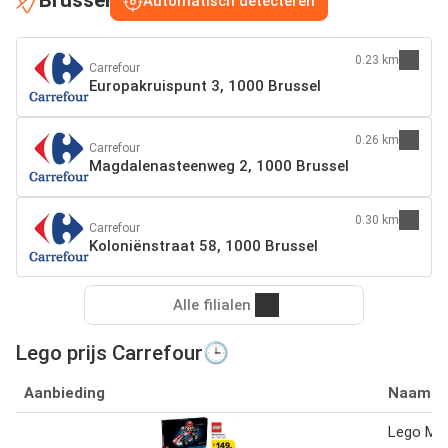
Brussel
Automatisch detecteren
0.23 km
Carrefour
Europakruispunt 3, 1000 Brussel
0.26 km
Carrefour
Magdalenasteenweg 2, 1000 Brussel
0.30 km
Carrefour
Koloniënstraat 58, 1000 Brussel
Alle filialen
Lego prijs Carrefour🕒
Aanbieding
Naam
Lego Mar