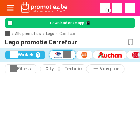
!
Download onze app 📲
Alle promoties
Lego
Carrefour
Lego promotie Carrefour
Winkels
1
Filters
City
Technic
Voeg toe