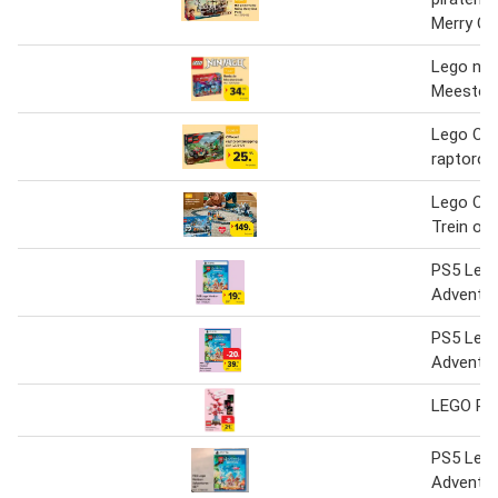
Merry On
Lego nin
Meester
Lego Of
raptoron
Lego On
Trein op
PS5 Lego
Adventu
PS5 Lego
Adventu
LEGO Pla
PS5 Lego
Adventu