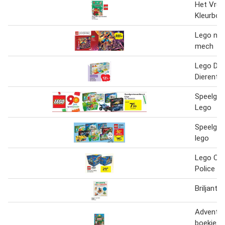
Het Vroli
Kleurboe
Lego nya
mech
Lego Dup
Dierentre
Speelgo
Lego
Speelgo
lego
Lego City
Police
Briljante
Adventsk
boekjes l