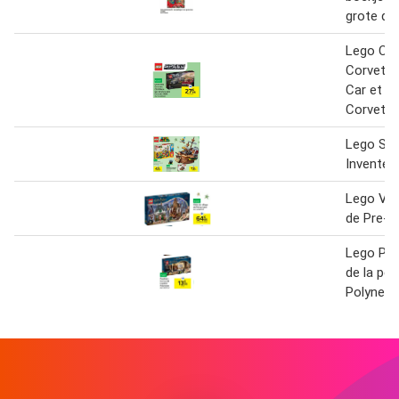
grote do
Lego Che
Corvette
Car et C
Corvette
Lego Set
Invente 
Lego Visi
de Pre-a
Lego Poud
de la pot
Polynect