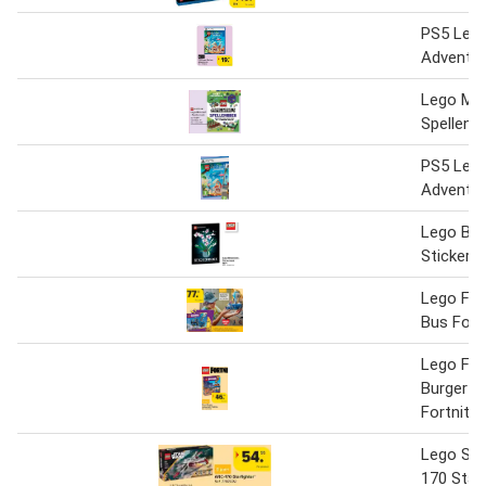
PS5 Lego
Adventu
Lego Min
Spellenb
PS5 Lego
Adventu
Lego Bot
Stickerb
Lego For
Bus Fort
Lego Fort
Burger r
Fortnite
Lego Sta
170 Starf