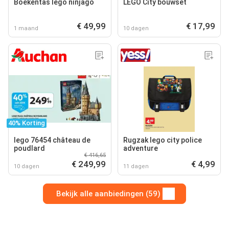
Boekentas lego ninjago
LEGO City bouwset
€ 49,99
€ 17,99
1 maand
10 dagen
40% Korting
lego 76454 château de
Rugzak lego city police
poudlard
adventure
€ 416,65
€ 249,99
€ 4,99
10 dagen
11 dagen
Bekijk alle aanbiedingen (59)