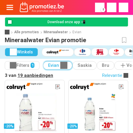
!
Download onze app 📲
Alle promoties
Mineraalwater
Evian
Mineraalwater Evian promotie
Winkels
Filters
Evian
Saskia
Bru
Vo
1
3 van
19 aanbiedingen
Relevantie
-20%
-20%