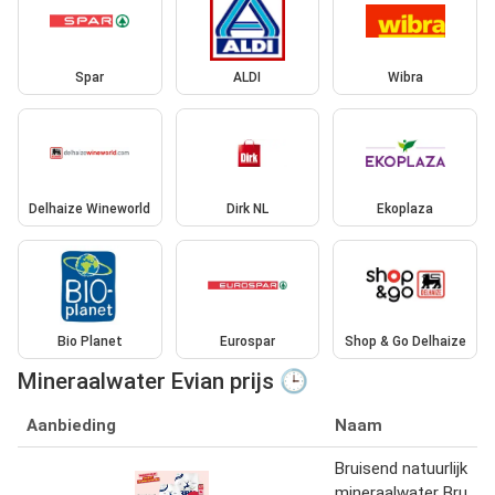
Spar
ALDI
Wibra
Delhaize Wineworld
Dirk NL
Ekoplaza
Bio Planet
Eurospar
Shop & Go Delhaize
Mineraalwater Evian prijs 🕒
Aanbieding
Naam
Bruisend natuurlijk
mineraalwater Bru