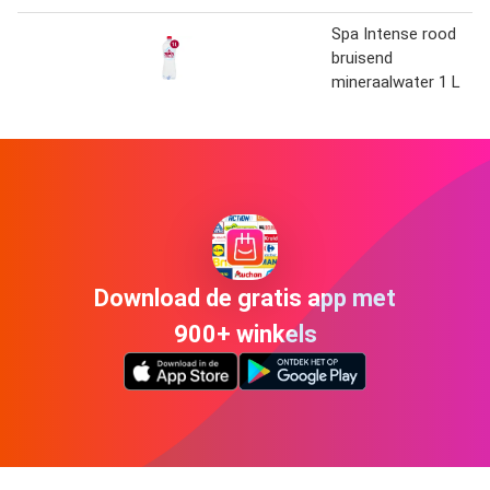
Spa Intense rood
bruisend
mineraalwater 1 L
Download de gratis app met
900+ winkels