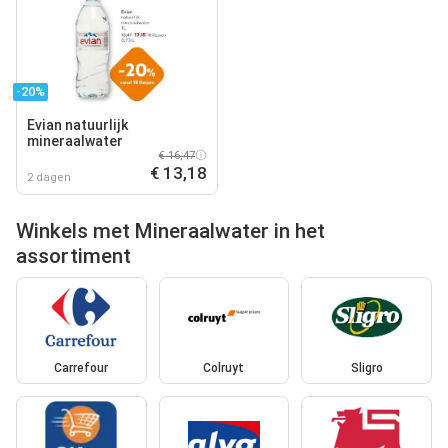
-20%
Evian natuurlijk
mineraalwater
€ 16,47
€ 13,18
2 dagen
Winkels met Mineraalwater in het
assortiment
Carrefour
Colruyt
Sligro