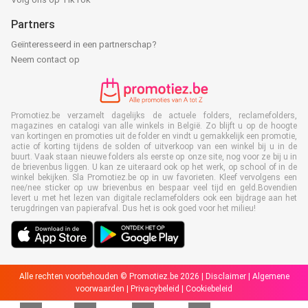
Partners
Geïnteresseerd in een partnerschap?
Neem contact op
Promotiez.be verzamelt dagelijks de actuele folders, reclamefolders,
magazines en catalogi van alle winkels in België. Zo blijft u op de hoogte
van kortingen en promoties uit de folder en vindt u gemakkelijk een promotie,
actie of korting tijdens de solden of uitverkoop van een winkel bij u in de
buurt. Vaak staan nieuwe folders als eerste op onze site, nog voor ze bij u in
de brievenbus liggen. U kan ze uiteraard ook op het werk, op school of in de
winkel bekijken. Sla Promotiez.be op in uw favorieten. Kleef vervolgens een
nee/nee sticker op uw brievenbus en bespaar veel tijd en geld.Bovendien
levert u met het lezen van digitale reclamefolders ook een bijdrage aan het
terugdringen van papierafval. Dus het is ook goed voor het milieu!
Alle rechten voorbehouden © Promotiez.be 2026 |
Disclaimer
|
Algemene
voorwaarden
|
Privacybeleid
|
Cookiebeleid