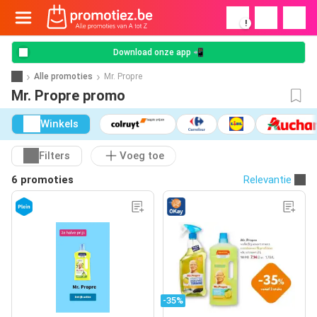
!
Download onze app 📲
Alle promoties
Mr. Propre
Mr. Propre promo
Winkels
Filters
Voeg toe
6 promoties
Relevantie
-35%