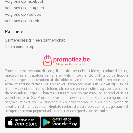
Volg ons op Facebook
Volg ons op Instagram
Volg ons op Youtube
Volg ons op TikTok
Partners
Geïnteresseerd in een partnerschap?
Neem contact op
Promotiez.be verzamelt dagelijks de actuele folders, reclamefolders,
magazines en catalogi van alle winkels in België. Zo blijft u op de hoogte
van kortingen en promoties uit de folder en vindt u gemakkelijk een promotie,
actie of korting tijdens de solden of uitverkoop van een winkel bij u in de
buurt. Vaak staan nieuwe folders als eerste op onze site, nog voor ze bij u in
de brievenbus liggen. U kan ze uiteraard ook op het werk, op school of in de
winkel bekijken. Sla Promotiez.be op in uw favorieten. Kleef vervolgens een
nee/nee sticker op uw brievenbus en bespaar veel tijd en geld.Bovendien
levert u met het lezen van digitale reclamefolders ook een bijdrage aan het
terugdringen van papierafval. Dus het is ook goed voor het milieu!