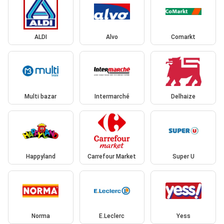
ALDI
Alvo
Comarkt
Multi bazar
Intermarché
Delhaize
Happyland
Carrefour Market
Super U
Norma
E.Leclerc
Yess