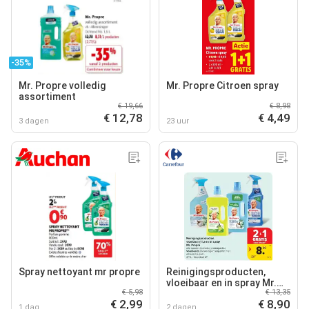
-35%
Mr. Propre volledig
Mr. Propre Citroen spray
assortiment
€ 19,66
€ 8,98
€ 12,78
€ 4,49
3 dagen
23 uur
Spray nettoyant mr propre
Reinigingsproducten,
vloeibaar en in spray Mr.
€ 5,98
€ 13,35
Propre
€ 2,99
€ 8,90
1 dag
2 dagen