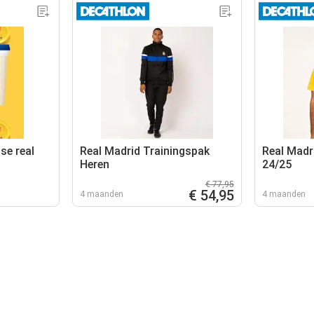
se real
Real Madrid Trainingspak
Real Madri
Heren
24/25
€ 77,95
€ 54,95
4 maanden
4 maanden