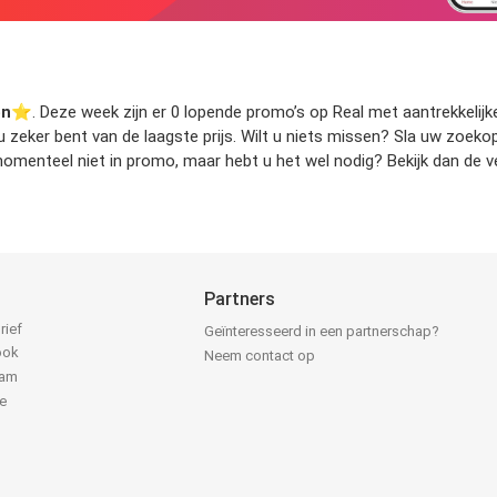
en
⭐️. Deze week zijn er 0 lopende promo’s op Real met aantrekkelijke
 u zeker bent van de laagste prijs. Wilt u niets missen? Sla uw zoe
omenteel niet in promo, maar hebt u het wel nodig? Bekijk dan de v
Partners
rief
Geïnteresseerd in een partnerschap?
ook
Neem contact op
ram
e
k