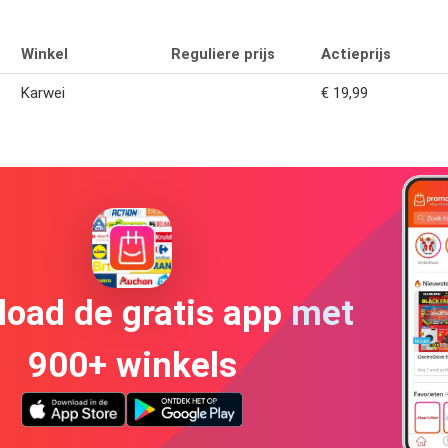
Winkel
Reguliere prijs
Actieprijs
Karwei
€ 19,99
oad de gratis app met
900+ winkels