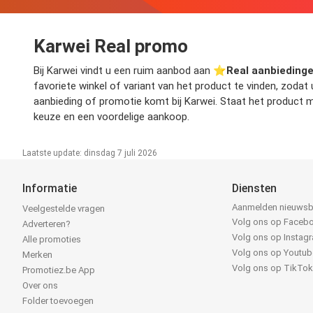
Karwei Real promo
Bij Karwei vindt u een ruim aanbod aan ⭐️
Real aanbieding
favoriete winkel of variant van het product te vinden, zodat
aanbieding of promotie komt bij Karwei. Staat het product m
keuze en een voordelige aankoop.
Laatste update: dinsdag 7 juli 2026
Informatie
Diensten
Aanmelden nieuwsb
Veelgestelde vragen
Volg ons op Faceb
Adverteren?
Volg ons op Instag
Alle promoties
Volg ons op Youtub
Merken
Volg ons op TikTo
Promotiez.be App
Over ons
Folder toevoegen