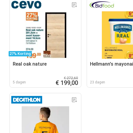
27% Korting
Real oak nature
Hellmann's mayonai
€ 272,60
€ 199,00
5 dagen
23 dagen