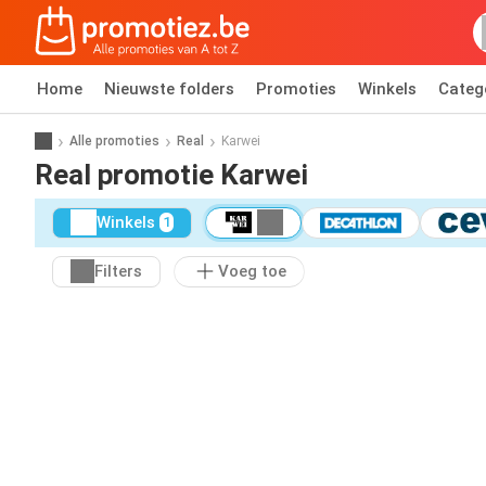
Home
Nieuwste folders
Promoties
Winkels
Categ
Alle promoties
Real
Karwei
Real promotie Karwei
Winkels
1
Filters
Voeg toe