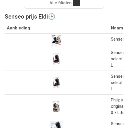
Alle filialen
Senseo prijs Eldi🕒
Aanbieding
Naam
Senseo o
Senseo i
select S
L
Senseo i
select S
L
Philips 
original
0.7 Liter
Senseo 