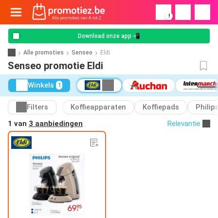
!
Download onze app 📲
Alle promoties
Senseo
Eldi
Senseo promotie Eldi
Winkels
1
Filters
Koffieapparaten
Koffiepads
Philip
1 van
3 aanbiedingen
Relevantie