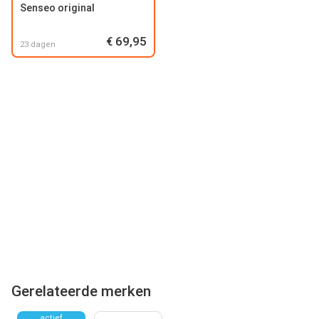
Senseo original
€ 69,95
23 dagen
Gerelateerde merken
actief