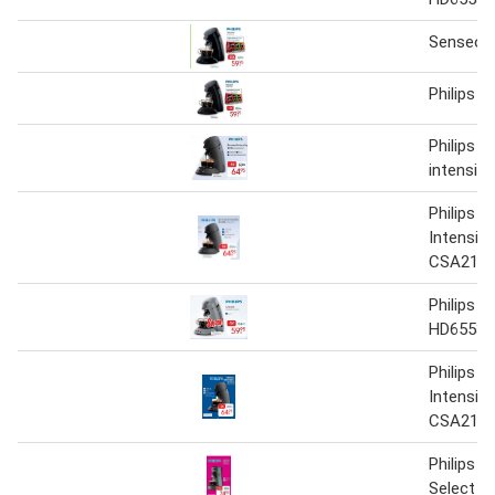
Senseo
Philips 
Philips 
intensity
Philips 
Intensity
CSA210/
Philips 
HD6553/
Philips 
Intensity
CSA210/
Philips 
Select