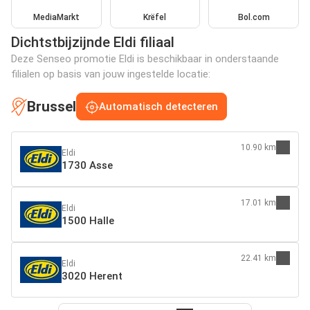
MediaMarkt
Krëfel
Bol.com
Dichtstbijzijnde Eldi filiaal
Deze Senseo promotie Eldi is beschikbaar in onderstaande
filialen op basis van jouw ingestelde locatie:
Brussel
Automatisch detecteren
10.90 km
Eldi
1730 Asse
17.01 km
Eldi
1500 Halle
22.41 km
Eldi
3020 Herent