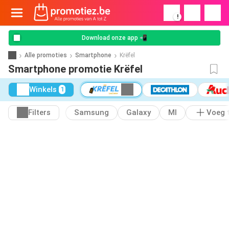
!
Download onze app 📲
Alle promoties
Smartphone
Krëfel
Smartphone promotie Krëfel
Winkels
1
Filters
Samsung
Galaxy
MI
Voeg 