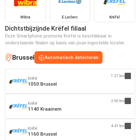
Wibra
E.Leclerc
Krëfel
Dichtstbijzijnde Krëfel filiaal
Deze Smartphone promotie Krëfel is beschikbaar in
onderstaande filialen op basis van jouw ingestelde locatie:
Brussel
Automatisch detecteren
1.27 km
Krëfel
1050 Brussel
3.95 km
Krëfel
1140 Kraainem
4.41 km
Krëfel
1160 Brussel