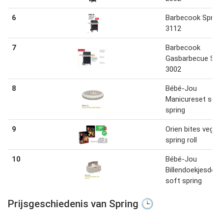
6
Barbecook Sprin
3112
7
Barbecook
Gasbarbecue Spr
3002
8
Bébé-Jou
Manicureset sof
spring
9
Orien bites veg
spring roll
10
Bébé-Jou
Billendoekjesdo
soft spring
Prijsgeschiedenis van Spring 🕒