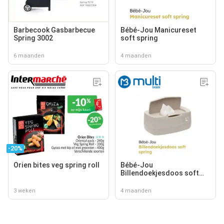
Barbecook Gasbarbecue
Bébé-Jou Manicureset
Spring 3002
soft spring
6 maanden
4 maanden
-20%
Orien bites veg spring roll
Bébé-Jou
Billendoekjesdoos soft
spring
3 weken
4 maanden