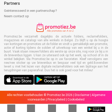
Partners
Geïnteresseerd in een partnerschap?
Neem contact op
Promotiez.be verzamelt dagelijks de actuele folders, reclamefolders,
magazines en catalogi van alle winkels in België. Zo blijft u op de hoogte
van kortingen en promoties uit de folder en vindt u gemakkelijk een promotie,
actie of korting tijdens de solden of uitverkoop van een winkel bij u in de
buurt. Vaak staan nieuwe folders als eerste op onze site, nog voor ze bij u in
de brievenbus liggen. U kan ze uiteraard ook op het werk, op school of in de
winkel bekijken. Sla Promotiez.be op in uw favorieten. Kleef vervolgens een
nee/nee sticker op uw brievenbus en bespaar veel tijd en geld.Bovendien
levert u met het lezen van digitale reclamefolders ook een bijdrage aan het
terugdringen van papierafval. Dus het is ook goed voor het milieu!
Alle rechten voorbehouden © Promotiez.be 2026 |
Disclaimer
|
Algemene
voorwaarden
|
Privacybeleid
|
Cookiebeleid