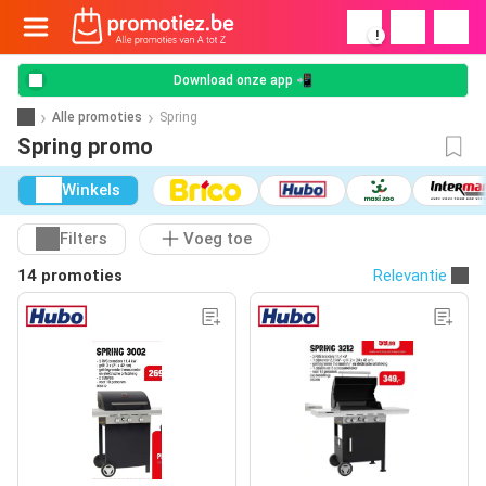
!
Download onze app 📲
Alle promoties
Spring
Spring promo
Winkels
Filters
Voeg toe
14 promoties
Relevantie