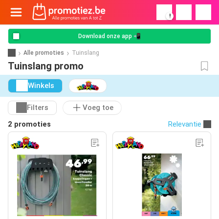
!
Download onze app 📲
Alle promoties
Tuinslang
Tuinslang promo
Winkels
Filters
Voeg toe
2 promoties
Relevantie