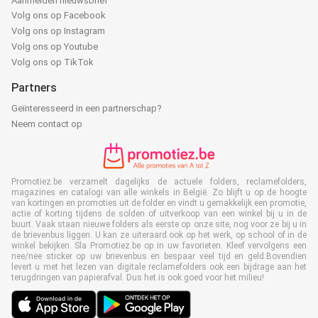
Aanmelden nieuwsbrief
Volg ons op Facebook
Volg ons op Instagram
Volg ons op Youtube
Volg ons op TikTok
Partners
Geïnteresseerd in een partnerschap?
Neem contact op
Promotiez.be verzamelt dagelijks de actuele folders, reclamefolders,
magazines en catalogi van alle winkels in België. Zo blijft u op de hoogte
van kortingen en promoties uit de folder en vindt u gemakkelijk een promotie,
actie of korting tijdens de solden of uitverkoop van een winkel bij u in de
buurt. Vaak staan nieuwe folders als eerste op onze site, nog voor ze bij u in
de brievenbus liggen. U kan ze uiteraard ook op het werk, op school of in de
winkel bekijken. Sla Promotiez.be op in uw favorieten. Kleef vervolgens een
nee/nee sticker op uw brievenbus en bespaar veel tijd en geld.Bovendien
levert u met het lezen van digitale reclamefolders ook een bijdrage aan het
terugdringen van papierafval. Dus het is ook goed voor het milieu!