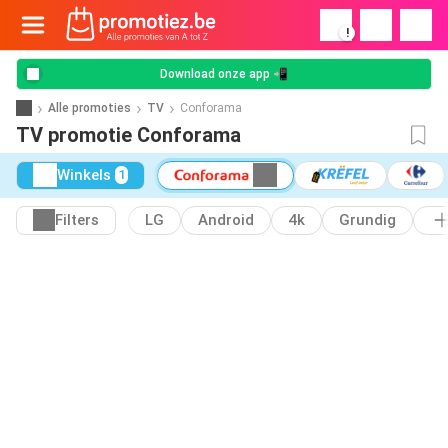
!
Download onze app 📲
Alle promoties
TV
Conforama
TV promotie Conforama
Winkels
1
Filters
LG
Android
4k
Grundig