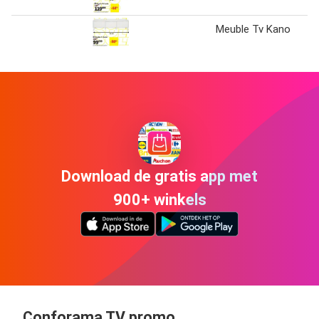
Meuble Tv Kano
Download de gratis app met
900+ winkels
Conforama TV promo