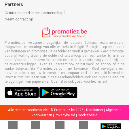
Partners
Geïnteresseerd in een partnerschap?
Neem contact op
Promotiez.be verzamelt dagelijks de actuele folders, reclamefolders,
magazines en catalogi van alle winkels in België. Zo blijft u op de hoogte
van kortingen en promoties uit de folder en vindt u gemakkelijk een promotie,
actie of korting tijdens de solden of uitverkoop van een winkel bij u in de
buurt. Vaak staan nieuwe folders als eerste op onze site, nog voor ze bij u in
de brievenbus liggen. U kan ze uiteraard ook op het werk, op school of in de
winkel bekijken. Sla Promotiez.be op in uw favorieten. Kleef vervolgens een
nee/nee sticker op uw brievenbus en bespaar veel tijd en geld.Bovendien
levert u met het lezen van digitale reclamefolders ook een bijdrage aan het
terugdringen van papierafval. Dus het is ook goed voor het milieu!
Alle rechten voorbehouden © Promotiez.be 2026 |
Disclaimer
|
Algemene
voorwaarden
|
Privacybeleid
|
Cookiebeleid