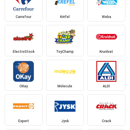
Carrefour
Krëfel
Weba
ElectroStock
ToyChamp
Kruidvat
OKay
Molecule
ALDI
Expert
Jysk
Crack