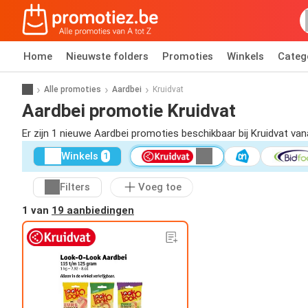
Home
Nieuwste folders
Promoties
Winkels
Categ
Alle promoties
Aardbei
Kruidvat
Aardbei promotie Kruidvat
Er zijn 1 nieuwe Aardbei promoties beschikbaar bij Kruidvat va
Winkels
1
Filters
Voeg toe
1 van
19 aanbiedingen