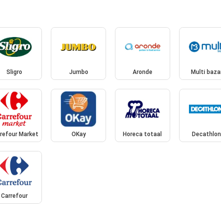
Sligro
Jumbo
Aronde
Multi baza
refour Market
OKay
Horeca totaal
Decathlo
Carrefour