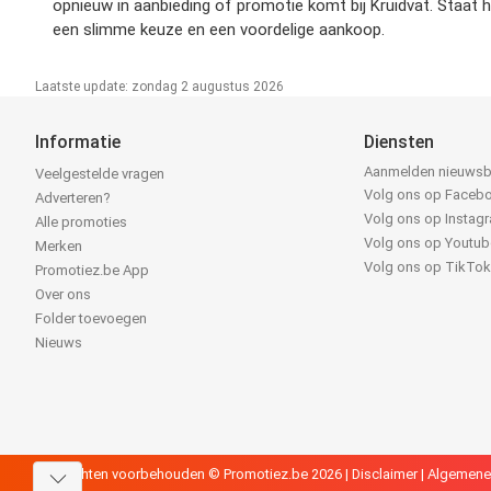
opnieuw in aanbieding of promotie komt bij Kruidvat. Staat 
een slimme keuze en een voordelige aankoop.
Laatste update: zondag 2 augustus 2026
Informatie
Diensten
Aanmelden nieuwsb
Veelgestelde vragen
Volg ons op Faceb
Adverteren?
Volg ons op Instag
Alle promoties
Volg ons op Youtub
Merken
Volg ons op TikTo
Promotiez.be App
Over ons
Folder toevoegen
Nieuws
Alle rechten voorbehouden © Promotiez.be 2026 |
Disclaimer
|
Algemene