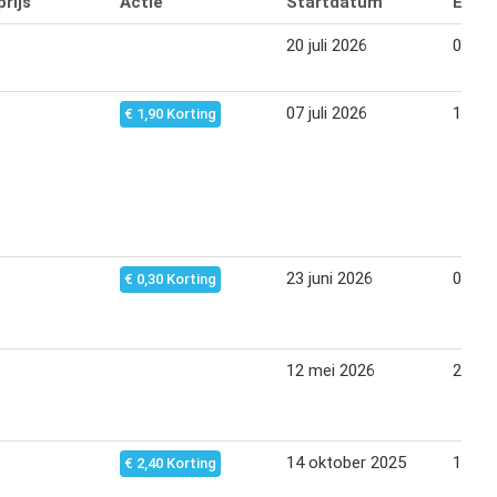
rijs
Actie
Startdatum
Eind
20 juli 2026
02 au
07 juli 2026
19 jul
€ 1,90 Korting
23 juni 2026
05 jul
€ 0,30 Korting
12 mei 2026
24 me
14 oktober 2025
19 ok
€ 2,40 Korting