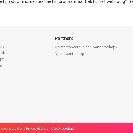
het product momenteel niet in promo, maar hebt u het wel nodig? Bek
Partners
rief
Geïnteresseerd in een partnerschap?
ook
Neem contact op
ram
e
k
 voorwaarden
|
Privacybeleid
|
Cookiebeleid