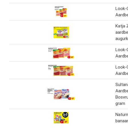
Look-
Aardbe
Katja 
aardbe
augur
Look-
Aardbe
Look-
Aardbe
Sultan
Aardbe
Bosvr
gram
Naturn
banaan