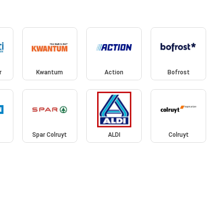
r
Kwantum
Action
Bofrost
n
Spar Colruyt
ALDI
Colruyt