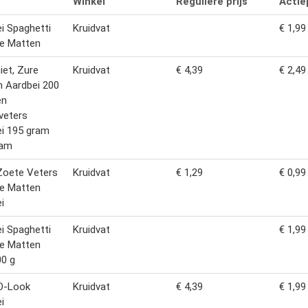
Winkel
Reguliere prijs
Actiep
i Spaghetti
Kruidvat
€ 1,99
re Matten
et, Zure
Kruidvat
€ 4,39
€ 2,49
 Aardbei 200
en
veters
i 195 gram
ram
Zoete Veters
Kruidvat
€ 1,29
€ 0,99
re Matten
i
i Spaghetti
Kruidvat
€ 1,99
re Matten
0 g
O-Look
Kruidvat
€ 4,39
€ 1,99
i