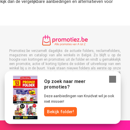
ijk dan de vergelijkbare aanbiedingen en alternatieven voor
Promotiez.be verzamelt dagelijks de actuele folders, reclamefolders,
magazines en catalogi van alle winkels in België. Zo blijft u op de
hoogte van kortingen en promoties uit de folder en vindt u gemakkelijk
een promotie, actie of korting tijdens de solden of uitverkoop van een
winkel bij u in de buurt. Vaak staan nieuwe folders als eerste op onze
site, nog voor ze bij u in de brievenbus liggen. U kan ze uiteraard ook
op het werk, op school of in de winkel bekijken. Sla Promotiez.be op in
Op zoek naar meer
uw favorieten. Kleef vervolgens een nee/nee sticker op uw brievenbus
en bespaar veel tijd en geld.Bovendien levert u met het lezen van
promoties?
digitale reclamefolders ook een bijdrage aan het terugdringen van
papierafval. Dus het is ook goed voor het milieu!
Deze aanbiedingen van Kruidvat wil je ook
niet missen!
Bekijk folder!