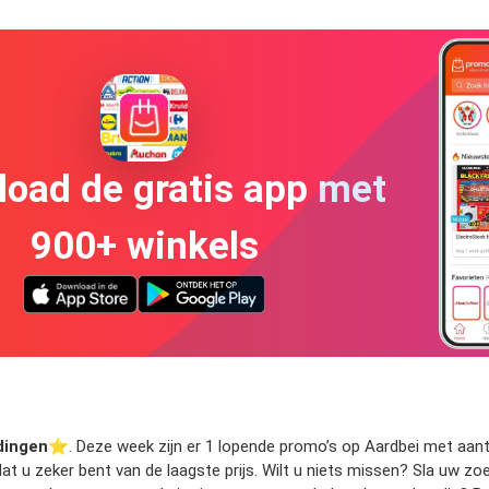
oad de gratis app met
900+ winkels
dingen
⭐️. Deze week zijn er 1 lopende promo’s op Aardbei met aantre
odat u zeker bent van de laagste prijs. Wilt u niets missen? Sla uw 