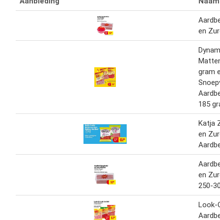
Aanbieding
Naam
Aardbe
en Zu
Dynami
Matten
gram 
Snoep
Aardbe
185 g
Katja 
en Zu
Aardbe
Aardbe
en Zu
250-30
Look-
Aardbe