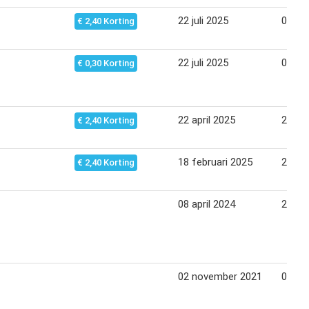
22 juli 2025
03 au
€ 2,40 Korting
22 juli 2025
03 au
€ 0,30 Korting
22 april 2025
27 apr
€ 2,40 Korting
18 februari 2025
23 fe
€ 2,40 Korting
08 april 2024
21 apr
02 november 2021
09 no