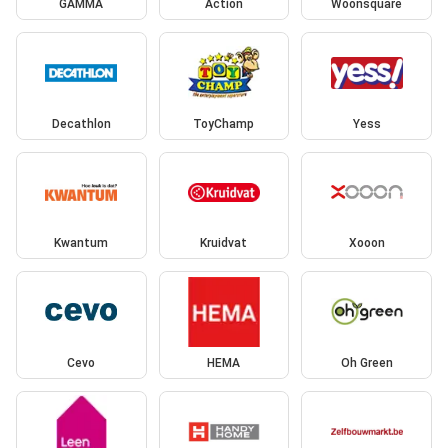
GAMMA
Action
Woonsquare
Decathlon
ToyChamp
Yess
Kwantum
Kruidvat
Xooon
Cevo
HEMA
Oh Green