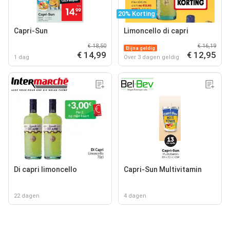
20% Korting
Capri-Sun
Limoncello di capri
€ 18,50
€ 16,19
Bijna geldig
€ 14,99
€ 12,95
1 dag
Over 3 dagen geldig
Di capri limoncello
Capri-Sun Multivitamin
22 dagen
4 dagen