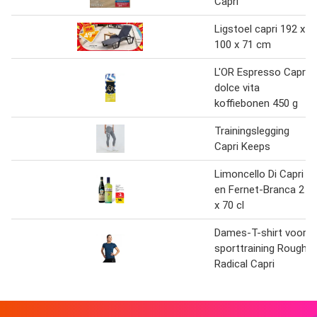
Capri
Ligstoel capri 192 x
100 x 71 cm
L'OR Espresso Capri
dolce vita
koffiebonen 450 g
Trainingslegging
Capri Keeps
Limoncello Di Capri
en Fernet-Branca 2
x 70 cl
Dames-T-shirt voor
sporttraining Rough
Radical Capri