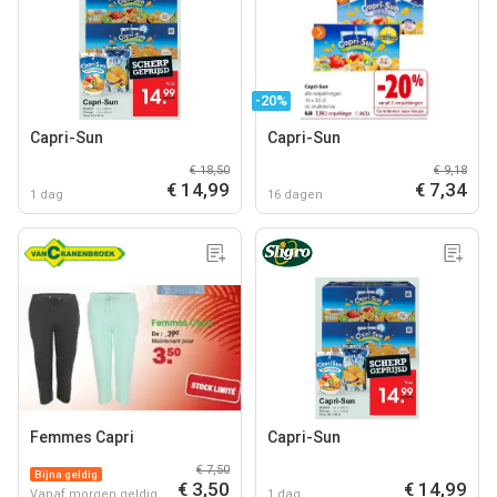
-20%
Capri-Sun
Capri-Sun
€ 18,50
€ 9,18
€ 14,99
€ 7,34
1 dag
16 dagen
Femmes Capri
Capri-Sun
€ 7,50
Bijna geldig
€ 3,50
€ 14,99
Vanaf morgen geldig
1 dag