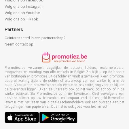
Volg ons op Facebook
Volg ons op Instagram
Volg ons op Youtube
Volg ons op TikTok
Partners
Geïnteresseerd in een partnerschap?
Neem contact op
Promotiez.be verzamelt dagelijks de actuele folders, reclamefolders,
magazines en catalogi van alle winkels in België. Zo blijft u op de hoogte
van kortingen en promoties uit de folder en vindt u gemakkelijk een promotie,
actie of korting tijdens de solden of uitverkoop van een winkel bij u in de
buurt. Vaak staan nieuwe folders als eerste op onze site, nog voor ze bij u in
de brievenbus liggen. U kan ze uiteraard ook op het werk, op school of in de
winkel bekijken. Sla Promotiez.be op in uw favorieten. Kleef vervolgens een
nee/nee sticker op uw brievenbus en bespaar veel tijd en geld.Bovendien
levert u met het lezen van digitale reclamefolders ook een bijdrage aan het
terugdringen van papierafval. Dus het is ook goed voor het milieu!