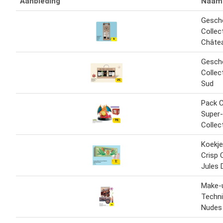
Aanbieding
Naam
Gesch
Collec
Châte
Gesch
Collec
Sud
Pack C
Super
Collec
Koekje
Crisp 
Jules 
Make-u
Techn
Nudes 