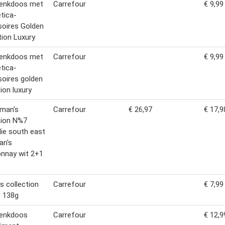
enkdoos met
Carrefour
€ 9,99
tica-
oires Golden
tion Luxury
enkdoos met
Carrefour
€ 9,99
tica-
oires golden
tion luxury
eman's
Carrefour
€ 26,97
€ 17,9
tion N%7
lie south east
an's
nnay wit 2+1
es collection
Carrefour
€ 7,99
s 138g
enkdoos
Carrefour
€ 12,9