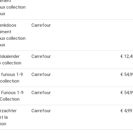
timent
ux collection
aux
enkdoos
Carrefour
timent
ux collection
aux
skalender
Carrefour
€ 12,4
o collection
 furious 1-9
Carrefour
€ 54,9
collection
 Furious 1-9
Carrefour
€ 54,9
Collection
rzachter
Carrefour
€ 4,99
t la
tion