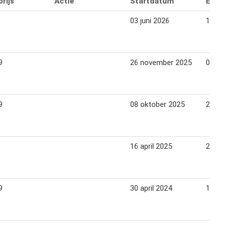
rijs
Actie
Startdatum
Eind
03 juni 2026
15 jun
9
26 november 2025
01 jan
9
08 oktober 2025
20 ok
16 april 2025
22 apr
9
30 april 2024
13 me