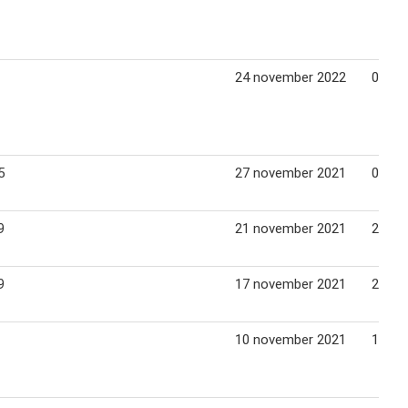
24 november 2022
02 jan
5
27 november 2021
04 de
9
21 november 2021
28 no
9
17 november 2021
24 de
10 november 2021
17 no