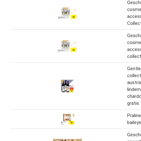
Gesch
cosme
access
Collec
Gesch
cosme
access
collec
Gentl
collec
austra
lindem
chardo
gratis
Pralin
bailey
Gesch