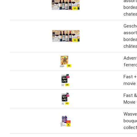
assor
bordea
chate
Gesch
assor
bordea
châte
Advent
ferrer
Fast +
movie 
Fast &
Movie 
Wasve
bouque
collec