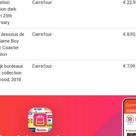
ation
Carrefour
€ 22,9
tion dark
n 25th
rsary
 dessous de
Carrefour
€ 8,95
 Game Boy
c Coaster
tion
ijk bordeaux
Carrefour
€ 7,99
r collection
 rood, 2018