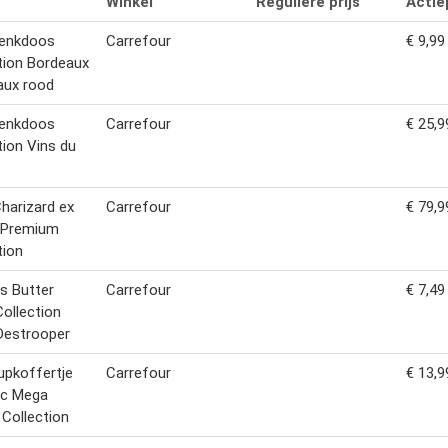
Winkel
Reguliere prijs
Actiep
enkdoos
Carrefour
€ 9,99
tion Bordeaux
aux rood
enkdoos
Carrefour
€ 25,9
tion Vins du
harizard ex
Carrefour
€ 79,9
-Premium
tion
s Butter
Carrefour
€ 7,49
Collection
Destrooper
pkoffertje
Carrefour
€ 13,9
ic Mega
Collection