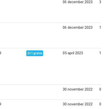
06 december 2023
31 de
06 december 2023
18 de
8
05 april 2023
17 apr
2+1 gratis
30 november 2022
02 jan
9
30 november 2022
02 jan