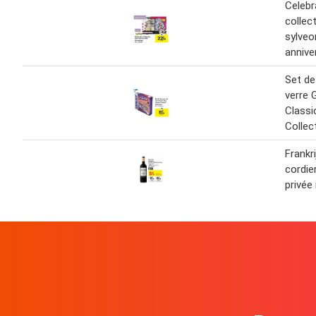
Celebr
collec
sylveo
annive
Set de
verre
Classi
Collec
Frankr
cordie
privée