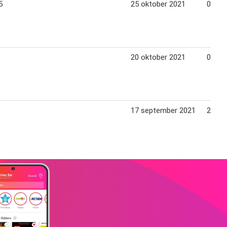
5
25 oktober 2021
01 no
20 oktober 2021
06 de
17 september 2021
24 se