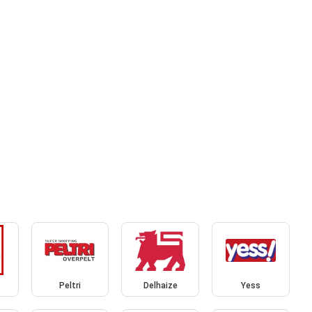
Peltri
Delhaize
Yess