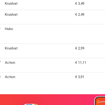
Kruidvat
€ 3,49
Kruidvat
€ 2,49
y
Hubo
Kruidvat
€ 2,99
7
Action
€ 11,11
0
Action
€ 5,91