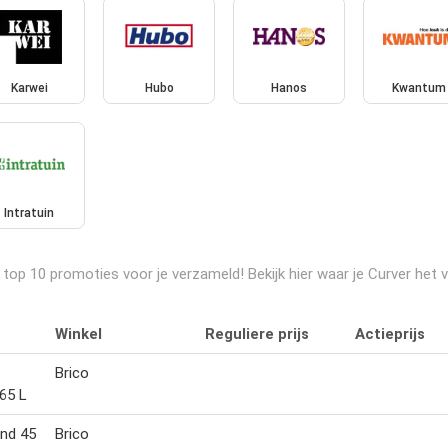
Karwei
Hubo
Hanos
Kwantum
Intratuin
op 10 promoties voor je verzameld! Bekijk hier waar je Curver het v
Winkel
Reguliere prijs
Actieprijs
Brico
65 L
nd 45
Brico