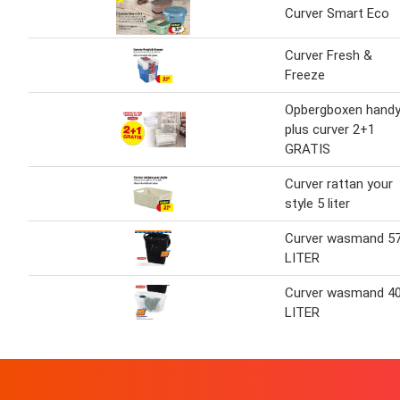
Curver Smart Eco
Curver Fresh &
Freeze
Opbergboxen hand
plus curver 2+1
GRATIS
Curver rattan your
style 5 liter
Curver wasmand 5
LITER
Curver wasmand 4
LITER