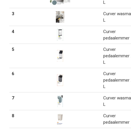
L
3
Curver wasma
L
4
Curver
pedaalemmer 
5
Curver
pedaalemmer
L
6
Curver
pedaalemmer 
L
7
Curver wasma
L
8
Curver
pedaalemmer