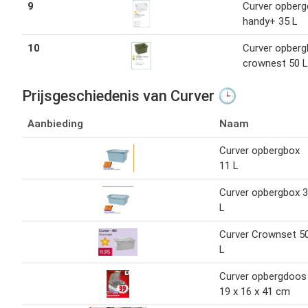
9
Curver opber
handy+ 35 L
10
Curver opberg
crownest 50 L
Prijsgeschiedenis van Curver 🕒
Aanbieding
Naam
Curver opbergbox
11 L
Curver opbergbox 3
L
Curver Crownset 5
L
Curver opbergdoos
19 x 16 x 41 cm