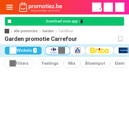
!
Download onze app 📲
Alle promoties
Garden
Carrefour
Garden promotie Carrefour
Winkels
1
Filters
Feelings
Mix
Bloempot
Elem