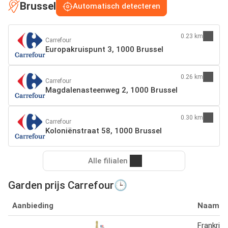
Brussel
Automatisch detecteren
0.23 km
Carrefour
Europakruispunt 3, 1000 Brussel
0.26 km
Carrefour
Magdalenasteenweg 2, 1000 Brussel
0.30 km
Carrefour
Koloniënstraat 58, 1000 Brussel
Alle filialen
Garden prijs Carrefour🕒
Aanbieding
Naam
Frankrij