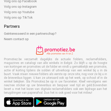
Volg ons op Facebook
Volg ons op Instagram
Volg ons op Youtube
Volg ons op TikTok
Partners
Geïnteresseerd in een partnerschap?
Neem contact op
Promotiez.be verzamelt dagelijks de actuele folders, reclamefolders,
magazines en catalogi van alle winkels in België. Zo blijft u op de hoogte
van kortingen en promoties uit de folder en vindt u gemakkelijk een promotie,
actie of korting tijdens de solden of uitverkoop van een winkel bij u in de
buurt. Vaak staan nieuwe folders als eerste op onze site, nog voor ze bij u in
de brievenbus liggen. U kan ze uiteraard ook op het werk, op school of in de
winkel bekijken. Sla Promotiez.be op in uw favorieten. Kleef vervolgens een
nee/nee sticker op uw brievenbus en bespaar veel tijd en geld.Bovendien
levert u met het lezen van digitale reclamefolders ook een bijdrage aan het
terugdringen van papierafval. Dus het is ook goed voor het milieu!