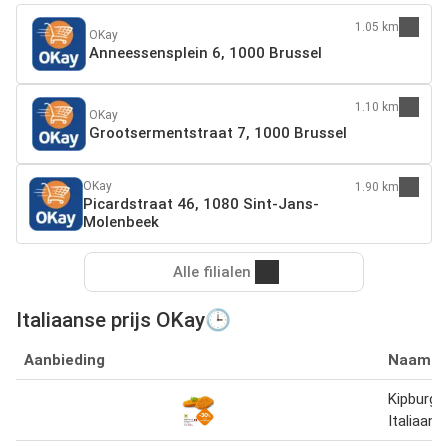
1.05 km
OKay
Anneessensplein 6, 1000 Brussel
1.10 km
OKay
Grootsermentstraat 7, 1000 Brussel
OKay
1.90 km
Picardstraat 46, 1080 Sint-Jans-
Molenbeek
Alle filialen
Italiaanse prijs OKay🕒
Aanbieding
Naam
Kipburge
Italiaans