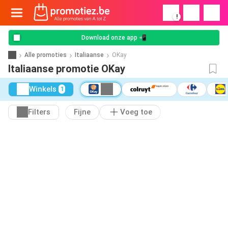
!
Download onze app 📲
Alle promoties
Italiaanse
OKay
Italiaanse promotie OKay
Winkels
1
Filters
Fijne
Voeg toe