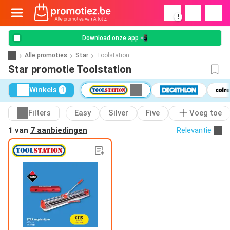
!
Download onze app 📲
Alle promoties
Star
Toolstation
Star promotie Toolstation
Winkels
1
Filters
Easy
Silver
Five
Voeg toe
1 van
7 aanbiedingen
Relevantie