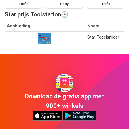
Trafic
OKay
Torfs
Star prijs Toolstation🕒
Aanbieding
Naam
Star Tegelsnijder
Download de gratis app met
900+ winkels