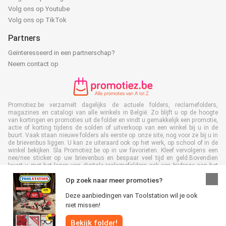
Volg ons op Youtube
Volg ons op TikTok
Partners
Geïnteresseerd in een partnerschap?
Neem contact op
Promotiez.be verzamelt dagelijks de actuele folders, reclamefolders,
magazines en catalogi van alle winkels in België. Zo blijft u op de hoogte
van kortingen en promoties uit de folder en vindt u gemakkelijk een promotie,
actie of korting tijdens de solden of uitverkoop van een winkel bij u in de
buurt. Vaak staan nieuwe folders als eerste op onze site, nog voor ze bij u in
de brievenbus liggen. U kan ze uiteraard ook op het werk, op school of in de
winkel bekijken. Sla Promotiez.be op in uw favorieten. Kleef vervolgens een
nee/nee sticker op uw brievenbus en bespaar veel tijd en geld.Bovendien
levert u met het lezen van digitale reclamefolders ook een bijdrage aan het
terugdringen van papierafval. Dus het is ook goed voor het milieu!
Op zoek naar meer promoties?
Deze aanbiedingen van Toolstation wil je ook
niet missen!
Bekijk folder!
Alle rechten voorbehouden © Promotiez.be 2026 |
Disclaimer
|
Algemene