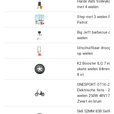
Harde ABS trolleykof
met 4 wielen
Step met 3 wielen P
Patrol
Big Jeff barbecue op
wielen
Uitschuifbaar droogr
op wielen
K2 Booster ILQ 7 inlin
skate wielen 84mm/8
8 st
ONESPORT OT16-2
Elektrische fiets - 20
wielen 250W 48V17Ah
Zwart en bruin
Sk8 52MM 83B Selfie