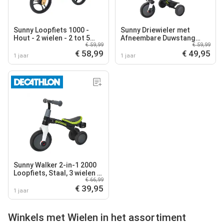
Sunny Loopfiets 1000 -
Sunny Driewieler met
Hout - 2 wielen - 2 tot 5
Afneembare Duwstang
€ 59,99
€ 59,99
jaar
Zwart 3 wielen - 2 tot 5 jaar
€ 58,99
€ 49,95
1 jaar
1 jaar
Sunny Walker 2-in-1 2000
Loopfiets, Staal, 3 wielen -
€ 66,99
2 tot 5 jaar
€ 39,95
1 jaar
Winkels met Wielen in het assortiment