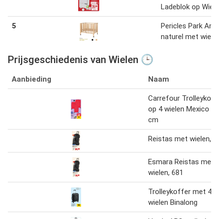
Ladeblok op Wiel
5
Pericles Park Amy
naturel met wiele
Prijsgeschiedenis van Wielen 🕒
Aanbieding
Naam
Carrefour Trolleykoff
op 4 wielen Mexico 55
cm
Reistas met wielen, 6
Esmara Reistas met
wielen, 681
Trolleykoffer met 4
wielen Binalong