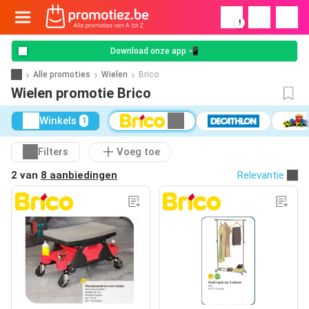
!
Download onze app 📲
Alle promoties
Wielen
Brico
Wielen promotie Brico
Winkels
1
Filters
Voeg toe
2 van
8 aanbiedingen
Relevantie