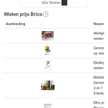
Alle filialen
Wielen prijs Brico🕒
Aanbieding
Naam
Werkplaa
wielen
Gereeds
op wiele
Kledingre
wielen
Mobiele
Gereeds
2-in-1 O
Stanley
Elho pot
’Brussels