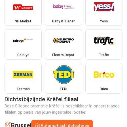
NH Market
Baby & Tiener
Yess
Colruyt
Electro Depot
Trafic
Zeeman
TEDi
Brico
Dichtstbijzijnde Krëfel filiaal
Deze Silicone promotie Krëfel is beschikbaar in onderstaande
filialen op basis van jouw ingestelde locatie:
Brussel
Automatisch detecteren