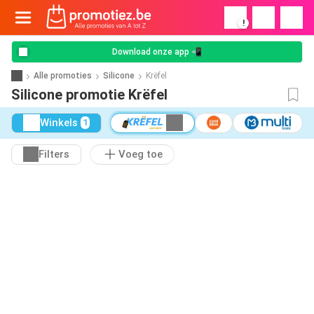
!
Download onze app 📲
Alle promoties
Silicone
Krëfel
Silicone promotie Krëfel
Winkels
1
Filters
Voeg toe