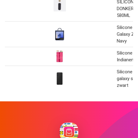
SILICONE
DONKERG
580ML
Silicone h
Galaxy Z F
Navy
Silicone 
Indianen
Silicone c
galaxy s21
zwart