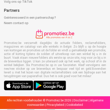
Volg ons op TikTok
Partners
Geïnteresseerd in een partnerschap?
Neem contact op
Promotiez.be verzamelt dagelijks de actuele folders, reclamefolders,
magazines en catalogi van alle winkels in België. Zo blijft u op de hoogte
van kortingen en promoties uit de folder en vindt u gemakkelijk een promotie,
actie of korting tijdens de solden of uitverkoop van een winkel bij u in de
buurt. Vaak staan nieuwe folders als eerste op onze site, nog voor ze bij u in
de brievenbus liggen. U kan ze uiteraard ook op het werk, op school of in de
winkel bekijken. Sla Promotiez.be op in uw favorieten. Kleef vervolgens een
nee/nee sticker op uw brievenbus en bespaar veel tijd en geld.Bovendien
levert u met het lezen van digitale reclamefolders ook een bijdrage aan het
terugdringen van papierafval. Dus het is ook goed voor het milieu!
Alle rechten voorbehouden © Promotiez.be 2026 |
Disclaimer
|
Algemene
voorwaarden
|
Privacybeleid
|
Cookiebeleid