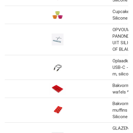
Cupcakevo
Silicone -
OPVOUWB
PANONDE
UIT SILIC
OF BLAU
Oplaadkabe
USB-C - U
m, silicon
Bakvorme
wafels *2 
Bakvorm v
muffins - 
Silicone
GLAZEN F